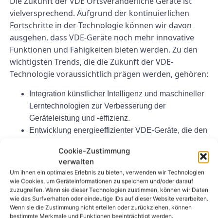
Die Zukunft der VDE Ortsveränderliche Geräte ist
vielversprechend. Aufgrund der kontinuierlichen
Fortschritte in der Technologie können wir davon
ausgehen, dass VDE-Geräte noch mehr innovative
Funktionen und Fähigkeiten bieten werden. Zu den
wichtigsten Trends, die die Zukunft der VDE-
Technologie voraussichtlich prägen werden, gehören:
Integration künstlicher Intelligenz und maschineller
Lerntechnologien zur Verbesserung der
Geräteleistung und -effizienz.
Entwicklung energieeffizienter VDE-Geräte, die den
Stromverbrauch und die Umweltbelastung
Cookie-Zustimmung
reduzieren.
verwalten
Erweiterung der Konnektivitätsoptionen, um eine
Um ihnen ein optimales Erlebnis zu bieten, verwenden wir Technologien
nahtlose Integration mit anderen Geräten und
wie Cookies, um Geräteinformationen zu speichern und/oder darauf
zuzugreifen. Wenn sie dieser Technologien zustimmen, können wir Daten
Systemen zu ermöglichen.
wie das Surfverhalten oder eindeutige IDs auf dieser Website verarbeiten.
Einführung neuer Materialien und
Wenn sie die Zustimmung nicht erteilen oder zurückziehen, können
Herstellungstechniken zur Verbesserung der
bestimmte Merkmale und Funktionen beeinträchtigt werden.