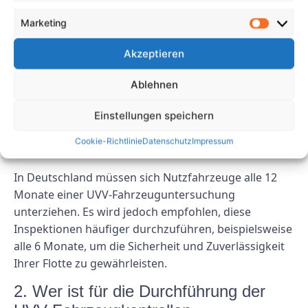
verlängern. Machen Sie UVV-Fahrzeugprüfungen zu
Marketing
einer Priorität in Ihrer Wartungsroutine, damit Ihre
Flotte reibungslos und sicher läuft.
Akzeptieren
FAQs
Ablehnen
1. Wie oft sollten UVV-
Einstellungen speichern
Fahrzeugkontrollen durchgeführt
Cookie-Richtlinie
Datenschutz
Impressum
werden?
In Deutschland müssen sich Nutzfahrzeuge alle 12
Monate einer UVV-Fahrzeuguntersuchung
unterziehen. Es wird jedoch empfohlen, diese
Inspektionen häufiger durchzuführen, beispielsweise
alle 6 Monate, um die Sicherheit und Zuverlässigkeit
Ihrer Flotte zu gewährleisten.
2. Wer ist für die Durchführung der