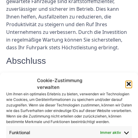
gewartete Fahrzeuge sind kraftstoffeffizienter,
zuverlässiger und sicherer im Betrieb. Dies kann
Ihnen helfen, Ausfallzeiten zu reduzieren, die
Produktivität zu steigern und den Ruf Ihres
Unternehmens zu verbessern. Durch die Investition
in regelmäßige Wartung können Sie sicherstellen,
dass Ihr Fuhrpark stets Höchstleistung erbringt.
Abschluss
Regelmäßige UVV-Fahrzeugprüfungen sind für die
Cookie-Zustimmung
Aufrechterhaltung der Sicherheit, Konformität und
verwalten
Effizienz Ihrer Flotte unerlässlich. Durch die
Um ihnen ein optimales Erlebnis zu bieten, verwenden wir Technologien
regelmäßige Durchführung dieser Inspektionen
wie Cookies, um Geräteinformationen zu speichern und/oder darauf
können Sie sicherstellen, dass Ihre Fahrzeuge in
zuzugreifen. Wenn sie dieser Technologien zustimmen, können wir Daten
wie das Surfverhalten oder eindeutige IDs auf dieser Website verarbeiten.
einwandfreiem Zustand und fahrbereit sind. Durch
Wenn sie die Zustimmung nicht erteilen oder zurückziehen, können
Investitionen in die Wartung Ihres Fuhrparks können
bestimmte Merkmale und Funktionen beeinträchtigt werden.
Sie kostspielige Reparaturen vermeiden, Unfälle
Funktional
Immer aktiv
verhindern und die Lebensdauer Ihrer Fahrzeuge