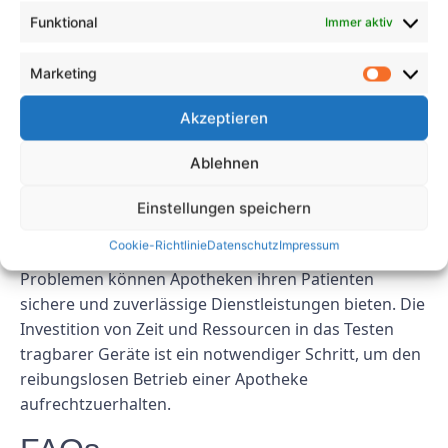
einer Apotheke verwendet. Regelmäßige Tests helfen
Funktional
Immer aktiv
dabei, Probleme mit der Druckqualität, der
Konnektivität oder Papierstaus zu erkennen, die den
Marketing
Apothekenbetrieb beeinträchtigen könnten.
Akzeptieren
Abschluss
Ablehnen
Regelmäßige Tests tragbarer Geräte in Apotheken
sind unerlässlich, um Genauigkeit und Effizienz
Einstellungen speichern
sicherzustellen und Ausfallzeiten zu vermeiden.
Cookie-Richtlinie
Datenschutz
Impressum
Durch die proaktive Erkennung und Behebung von
Problemen können Apotheken ihren Patienten
sichere und zuverlässige Dienstleistungen bieten. Die
Investition von Zeit und Ressourcen in das Testen
tragbarer Geräte ist ein notwendiger Schritt, um den
reibungslosen Betrieb einer Apotheke
aufrechtzuerhalten.