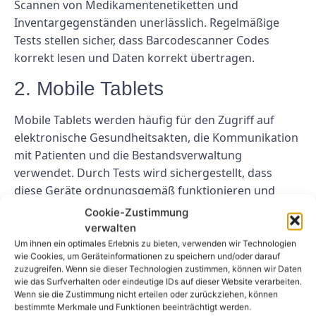
Scannen von Medikamentenetiketten und
Inventargegenständen unerlässlich. Regelmäßige
Tests stellen sicher, dass Barcodescanner Codes
korrekt lesen und Daten korrekt übertragen.
2. Mobile Tablets
Mobile Tablets werden häufig für den Zugriff auf
elektronische Gesundheitsakten, die Kommunikation
mit Patienten und die Bestandsverwaltung
verwendet. Durch Tests wird sichergestellt, dass
diese Geräte ordnungsgemäß funktionieren und
sicher mit dem Netzwerk der Apotheke verbunden
Cookie-Zustimmung
sind.
verwalten
Um ihnen ein optimales Erlebnis zu bieten, verwenden wir Technologien
3. Drucker
wie Cookies, um Geräteinformationen zu speichern und/oder darauf
zuzugreifen. Wenn sie dieser Technologien zustimmen, können wir Daten
wie das Surfverhalten oder eindeutige IDs auf dieser Website verarbeiten.
Drucker werden zum Drucken von Etiketten,
Wenn sie die Zustimmung nicht erteilen oder zurückziehen, können
Quittungen und anderen wichtigen Dokumenten in
bestimmte Merkmale und Funktionen beeinträchtigt werden.