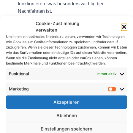
funktionieren, was besonders wichtig bei
Nachtfahrten ist.
Rahmen:
Untersuchen Sie den Rahmen auf Risse
Cookie-Zustimmung
oder Schäden, die die strukturelle Integrität des
verwalten
Fahrrads beeinträchtigen könnten.
Um ihnen ein optimales Erlebnis zu bieten, verwenden wir Technologien
wie Cookies, um Geräteinformationen zu speichern und/oder darauf
Abschluss
zuzugreifen. Wenn sie dieser Technologien zustimmen, können wir Daten
wie das Surfverhalten oder eindeutige IDs auf dieser Website verarbeiten.
Wenn sie die Zustimmung nicht erteilen oder zurückziehen, können
Regelmäßige Inspektionen sind für E-Bike-
bestimmte Merkmale und Funktionen beeinträchtigt werden.
Verleiheinrichtungen unerlässlich, um die Sicherheit,
Wartung, Einhaltung gesetzlicher Vorschriften und
Funktional
Immer aktiv
die Kundenzufriedenheit ihrer Flotte zu
gewährleisten. Durch die Durchführung gründlicher
Marketing
Inspektionen und die schnelle Behebung etwaiger
Akzeptieren
Probleme können Verleiheinrichtungen den Fahrern
ein zuverlässiges und angenehmes Erlebnis bieten
Ablehnen
und gleichzeitig die Lebensdauer ihrer Fahrräder
verlängern.
Einstellungen speichern