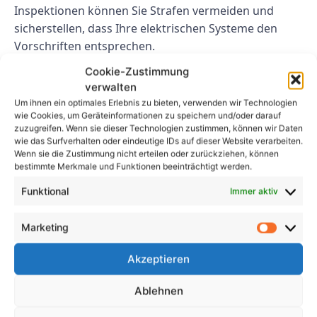
Inspektionen können Sie Strafen vermeiden und
sicherstellen, dass Ihre elektrischen Systeme den
Vorschriften entsprechen.
Cookie-Zustimmung
Abschluss
verwalten
Um ihnen ein optimales Erlebnis zu bieten, verwenden wir Technologien
Zusammenfassend lässt sich sagen, dass
wie Cookies, um Geräteinformationen zu speichern und/oder darauf
regelmäßige Inspektionen elektrischer Systeme für
zuzugreifen. Wenn sie dieser Technologien zustimmen, können wir Daten
wie das Surfverhalten oder eindeutige IDs auf dieser Website verarbeiten.
die Aufrechterhaltung der Sicherheit, Effizienz und
Wenn sie die Zustimmung nicht erteilen oder zurückziehen, können
Konformität Ihrer elektrischen Systeme unerlässlich
bestimmte Merkmale und Funktionen beeinträchtigt werden.
sind. Wiederkehrende Prüfung Elektroanlagen ist ein
Funktional
Immer aktiv
entscheidender Prozess, der dabei helfen kann,
potenzielle Probleme zu erkennen und zu beheben,
Marketing
bevor sie zu größeren Problemen werden. Durch die
Priorisierung regelmäßiger Inspektionen können Sie
Akzeptieren
die Sicherheit Ihres Zuhauses oder Unternehmens
gewährleisten, Ausfallzeiten verhindern, die Effizienz
Ablehnen
verbessern und Vorschriften einhalten.