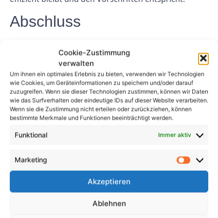
Abschluss
Regelmäßige Gerätetests sind ein entscheidender
Cookie-Zustimmung
Aspekt zur Gewährleistung der Sicherheit, Effizienz
verwalten
und Konformität von Maschinen und Geräten in
Um ihnen ein optimales Erlebnis zu bieten, verwenden wir Technologien
verschiedenen Branchen. Geräteprüfer spielen in
wie Cookies, um Geräteinformationen zu speichern und/oder darauf
diesem Prozess eine wichtige Rolle, indem sie
zuzugreifen. Wenn sie dieser Technologien zustimmen, können wir Daten
wie das Surfverhalten oder eindeutige IDs auf dieser Website verarbeiten.
gründliche Inspektionen durchführen,
Wenn sie die Zustimmung nicht erteilen oder zurückziehen, können
Aufzeichnungen führen und Empfehlungen für die
bestimmte Merkmale und Funktionen beeinträchtigt werden.
Wartung und Reparatur von Geräten aussprechen.
Funktional
Immer aktiv
Durch die Priorisierung regelmäßiger Gerätetests
können Branchen das Unfallrisiko verringern, die
Marketing
Effizienz verbessern und die Einhaltung von
Industriestandards und -vorschriften gewährleisten.
Akzeptieren
FAQs
Ablehnen