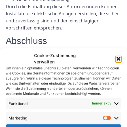
Durch die Einhaltung dieser Anforderungen können
Installateure elektrische Anlagen erstellen, die sicher
und zuverlässig sind und den einschlägigen
Vorschriften entsprechen.
Abschluss
Zusammenfassend lässt sich sagen, dass es sich bei
Cookie-Zustimmung
der VDE 0100 0600 um eine entscheidende Norm
verwalten
handelt, mit der jeder Errichter von
Um ihnen ein optimales Erlebnis zu bieten, verwenden wir Technologien
wie Cookies, um Geräteinformationen zu speichern und/oder darauf
Elektroinstallationen vertraut sein sollte. Durch das
zuzugreifen. Wenn sie dieser Technologien zustimmen, können wir Daten
Verständnis und die Einhaltung der in dieser Norm
wie das Surfverhalten oder eindeutige IDs auf dieser Website verarbeiten.
Wenn sie die Zustimmung nicht erteilen oder zurückziehen, können
festgelegten Anforderungen können Installateure
bestimmte Merkmale und Funktionen beeinträchtigt werden.
sicherstellen, dass ihre Installationen sicher,
zuverlässig und gesetzeskonform sind. Die
Funktional
Immer aktiv
Nichtbeachtung der VDE 0100 0600 kann sowohl
sicherheitstechnisch als auch haftungsrechtlich
Marketing
schwerwiegende Folgen haben. Daher ist es wichtig,