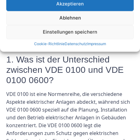
Akzeptieren
dass sich alle Installateure die Zeit nehmen, sich mit
dieser Norm vertraut zu machen und sicherzustellen,
Ablehnen
dass ihre Installationen den Anforderungen
entsprechen.
Einstellungen speichern
FAQs
Cookie-Richtlinie
Datenschutz
Impressum
1. Was ist der Unterschied
zwischen VDE 0100 und VDE
0100 0600?
VDE 0100 ist eine Normenreihe, die verschiedene
Aspekte elektrischer Anlagen abdeckt, während sich
VDE 0100 0600 speziell auf die Planung, Installation
und den Betrieb elektrischer Anlagen in Gebäuden
konzentriert. Die VDE 0100 0600 legt die
Anforderungen zum Schutz gegen elektrischen