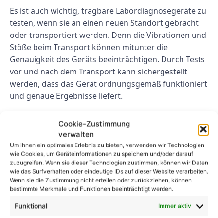
Es ist auch wichtig, tragbare Labordiagnosegeräte zu
testen, wenn sie an einen neuen Standort gebracht
oder transportiert werden. Denn die Vibrationen und
Stöße beim Transport können mitunter die
Genauigkeit des Geräts beeinträchtigen. Durch Tests
vor und nach dem Transport kann sichergestellt
werden, dass das Gerät ordnungsgemäß funktioniert
und genaue Ergebnisse liefert.
Abschluss
Cookie-Zustimmung
verwalten
Das Testen tragbarer Labordiagnosegeräte ist für die
Um ihnen ein optimales Erlebnis zu bieten, verwenden wir Technologien
Aufrechterhaltung der Genauigkeit und
wie Cookies, um Geräteinformationen zu speichern und/oder darauf
zuzugreifen. Wenn sie dieser Technologien zustimmen, können wir Daten
Zuverlässigkeit dieser Geräte von entscheidender
wie das Surfverhalten oder eindeutige IDs auf dieser Website verarbeiten.
Bedeutung. Regelmäßige Tests tragen dazu bei,
Wenn sie die Zustimmung nicht erteilen oder zurückziehen, können
sicherzustellen, dass die Geräte genaue
bestimmte Merkmale und Funktionen beeinträchtigt werden.
Testergebnisse liefern, Probleme oder
Funktional
Immer aktiv
Fehlfunktionen zu erkennen und zu überprüfen, ob