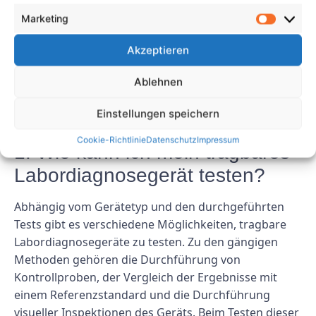
die Geräte ordnungsgemäß verwendet werden.
Marketing
Indem sie den Tests Priorität einräumen, können
medizinische Fachkräfte auf die Ergebnisse dieser
Akzeptieren
Geräte vertrauen und ihren Patienten die
Ablehnen
bestmögliche Versorgung bieten.
FAQs
Einstellungen speichern
Cookie-Richtlinie
Datenschutz
Impressum
1. Wie kann ich mein tragbares
Labordiagnosegerät testen?
Abhängig vom Gerätetyp und den durchgeführten
Tests gibt es verschiedene Möglichkeiten, tragbare
Labordiagnosegeräte zu testen. Zu den gängigen
Methoden gehören die Durchführung von
Kontrollproben, der Vergleich der Ergebnisse mit
einem Referenzstandard und die Durchführung
visueller Inspektionen des Geräts. Beim Testen dieser