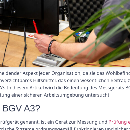
scheidender Aspekt jeder Organisation, da sie das Wohlbefi
nverzichtbares Hilfsmittel, das einen wesentlichen Beitrag
V A3. In diesem Artikel wird die Bedeutung des Messgeräts B
ltung einer sicheren Arbeitsumgebung untersucht.
t BGV A3?
Prüfgerät genannt, ist ein Gerät zur Messung und
Prüfung e
 elektrische Systeme ordnungsgemäß funktionieren und sic