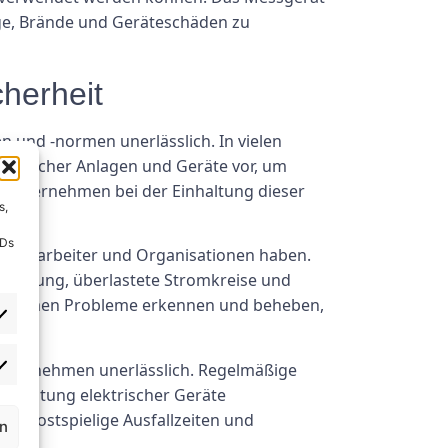
äge, Brände und Geräteschäden zu
herheit
en und -normen unerlässlich. In vielen
ektrischer Anlagen und Geräte vor, um
ft Unternehmen bei der Einhaltung dieser
s,
IDs
r Mitarbeiter und Organisationen haben.
rkabelung, überlastete Stromkreise und
ternehmen Probleme erkennen und beheben,
r Unternehmen unerlässlich. Regelmäßige
 Leistung elektrischer Geräte
e kostspielige Ausfallzeiten und
rn