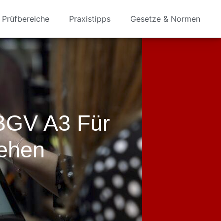
Prüfbereiche
Praxistipps
Gesetze & Normen
BGV A3 Für
tehen