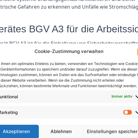
lektrische Gefahren zu erkennen und Unfälle wie Stromschl
ätes BGV A3 für die Arbeitssic
rät BGV A3 ist für die Einhaltung von Sicherheitsvorschrift
beitssicherheit eine regelmäßige Prüfung und Inspektion el
Cookie-Zustimmung verwalten
der Mitarbeiter zu gewährleisten. Das Messgerät BGV A3 hil
ihnen ein optimales Erlebnis zu bieten, verwenden wir Technologien wie Cookie
nd Testergebnisse liefert.
Geräteinformationen zu speichern und/oder darauf zuzugreifen. Wenn sie dieser
hnologien zustimmen, können wir Daten wie das Surfverhalten oder eindeutige 
e Stromschläge und Brände können schwerwiegende Folgen fü
 dieser Website verarbeiten. Wenn sie die Zustimmung nicht erteilen oder
rhindern, indem es potenzielle Gefahren wie fehlerhafte Ve
ückziehen, können bestimmte Merkmale und Funktionen beeinträchtigt werden.
mäßige Tests elektrischer Anlagen und Geräte können Un
unktional
Immer aktiv
arketing
t: Elektrische Geräte sind für den täglichen Betrieb viele
t BGV A3 können dazu beitragen, die Zuverlässigkeit und
eme frühzeitig erkennen und umgehend beheben, können si
Akzeptieren
Ablehnen
Einstellungen speiche