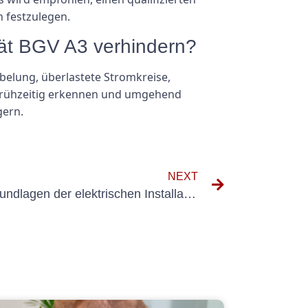
n festzulegen.
rät BGV A3 verhindern?
belung, überlastete Stromkreise,
frühzeitig erkennen und umgehend
gern.
NEXT
DIN VDE 702 verstehen: Grundlagen der elektrischen Installation in Gebäuden