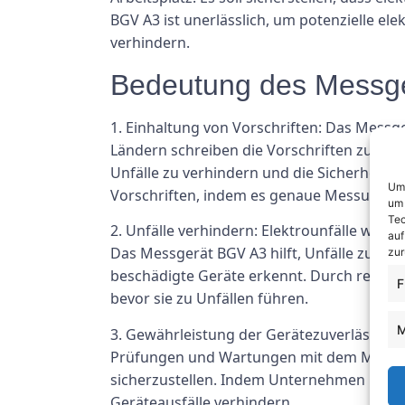
BGV A3 ist unerlässlich, um potenzielle e
verhindern.
Bedeutung des Messger
1. Einhaltung von Vorschriften: Das Messge
Ländern schreiben die Vorschriften zur Ar
Unfälle zu verhindern und die Sicherheit 
Um 
Vorschriften, indem es genaue Messungen u
um 
Tec
2. Unfälle verhindern: Elektrounfälle wi
auf
Das Messgerät BGV A3 hilft, Unfälle zu ve
zur
beschädigte Geräte erkennt. Durch regel
F
bevor sie zu Unfällen führen.
M
3. Gewährleistung der Gerätezuverlässigkei
Prüfungen und Wartungen mit dem Messgerä
sicherzustellen. Indem Unternehmen Probl
Geräteausfälle verhindern.