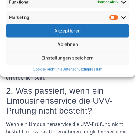
Funktional
Immer aktiv
Prüfung für Limousinenservices
durchgeführt werden?
Marketing
Akzeptieren
Um den gesetzlichen Anforderungen gerecht zu
werden und die Sicherheit der Fahrzeuge zu
Ablehnen
gewährleisten, sollte im Limousinenservice
mindestens einmal im Jahr eine UVV-Prüfung
Einstellungen speichern
durchgeführt werden. Je nach Alter und Zustand der
Cookie-Richtlinie
Datenschutz
Impressum
Fahrzeuge können jedoch häufigere Inspektionen
erforderlich sein.
2. Was passiert, wenn ein
Limousinenservice die UVV-
Prüfung nicht besteht?
Wenn ein Limousinenservice die UVV-Prüfung nicht
besteht, muss das Unternehmen möglicherweise die