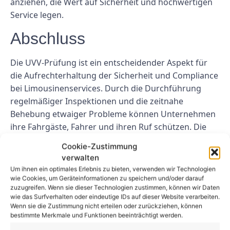
anziehen, die Wert auf Sicherheit und hochwertigen
Service legen.
Abschluss
Die UVV-Prüfung ist ein entscheidender Aspekt für
die Aufrechterhaltung der Sicherheit und Compliance
bei Limousinenservices. Durch die Durchführung
regelmäßiger Inspektionen und die zeitnahe
Behebung etwaiger Probleme können Unternehmen
ihre Fahrgäste, Fahrer und ihren Ruf schützen. Die
Priorisierung der Sicherheit durch die UVV-Prüfung
Cookie-Zustimmung
gewährleistet nicht nur die Einhaltung gesetzlicher
verwalten
Vorschriften, sondern fördert auch das Vertrauen
Um ihnen ein optimales Erlebnis zu bieten, verwenden wir Technologien
und die Loyalität der Kunden.
wie Cookies, um Geräteinformationen zu speichern und/oder darauf
zuzugreifen. Wenn sie dieser Technologien zustimmen, können wir Daten
wie das Surfverhalten oder eindeutige IDs auf dieser Website verarbeiten.
FAQs
Wenn sie die Zustimmung nicht erteilen oder zurückziehen, können
bestimmte Merkmale und Funktionen beeinträchtigt werden.
1. Wie oft sollte die UVV-