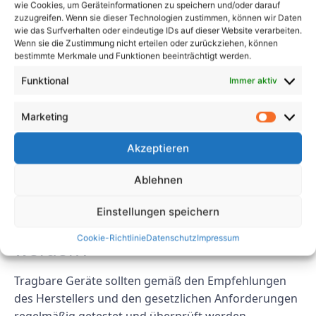
wie Cookies, um Geräteinformationen zu speichern und/oder darauf
Das Testen und Inspizieren tragbarer Geräte im
zuzugreifen. Wenn sie dieser Technologien zustimmen, können wir Daten
Brückenbau ist für die Gewährleistung der Sicherheit,
wie das Surfverhalten oder eindeutige IDs auf dieser Website verarbeiten.
Wenn sie die Zustimmung nicht erteilen oder zurückziehen, können
Konformität, Zuverlässigkeit und Langlebigkeit der
bestimmte Merkmale und Funktionen beeinträchtigt werden.
Geräte von entscheidender Bedeutung. Durch die
Befolgung eines gründlichen Test- und
Funktional
Immer aktiv
Inspektionsprozesses können Bauunternehmen
Unfälle verhindern, Vorschriften einhalten und die
Marketing
Effizienz ihres Betriebs aufrechterhalten.
Akzeptieren
FAQs
Ablehnen
1. Wie oft sollten tragbare
Einstellungen speichern
Geräte getestet und inspiziert
Cookie-Richtlinie
Datenschutz
Impressum
werden?
Tragbare Geräte sollten gemäß den Empfehlungen
des Herstellers und den gesetzlichen Anforderungen