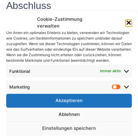
Abschluss
Cookie-Zustimmung
Die Prüfung Elektrogeräte DGUV V3 ist ein
verwalten
wesentlicher Aspekt der Arbeitssicherheit,
Um ihnen ein optimales Erlebnis zu bieten, verwenden wir Technologien
insbesondere in Umgebungen, in denen elektrische
wie Cookies, um Geräteinformationen zu speichern und/oder darauf
Geräte verwendet werden. Durch die regelmäßige
zuzugreifen. Wenn sie dieser Technologien zustimmen, können wir Daten
wie das Surfverhalten oder eindeutige IDs auf dieser Website verarbeiten.
Prüfung und Inspektion elektrischer Geräte können
Wenn sie die Zustimmung nicht erteilen oder zurückziehen, können
Arbeitgeber Unfälle verhindern, gesetzliche
bestimmte Merkmale und Funktionen beeinträchtigt werden.
Anforderungen einhalten und potenzielle Probleme
Funktional
Immer aktiv
erkennen, bevor sie zu ernsthaften Problemen
werden. Es ist wichtig, der elektrischen Sicherheit am
Marketing
Arbeitsplatz Priorität einzuräumen, um die
Arbeitnehmer zu schützen und kostspielige Unfälle
Akzeptieren
zu verhindern.
Ablehnen
FAQs
Einstellungen speichern
1. Wie oft sollten elektrische