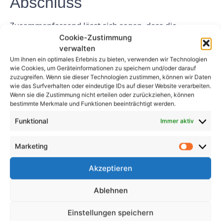
Abschluss
Zusammenfassend lässt sich sagen, dass die
Prüffristen BGV A3 eine entscheidende Rolle dabei
Cookie-Zustimmung
verwalten
spielen, die Sicherheit am Arbeitsplatz zu
Um ihnen ein optimales Erlebnis zu bieten, verwenden wir Technologien
gewährleisten und Unfälle durch fehlerhafte
wie Cookies, um Geräteinformationen zu speichern und/oder darauf
elektrische Geräte zu verhindern. Durch die
zuzugreifen. Wenn sie dieser Technologien zustimmen, können wir Daten
Einhaltung der in diesen Vorschriften dargelegten
wie das Surfverhalten oder eindeutige IDs auf dieser Website verarbeiten.
Wenn sie die Zustimmung nicht erteilen oder zurückziehen, können
Richtlinien können Unternehmen ein sicheres
bestimmte Merkmale und Funktionen beeinträchtigt werden.
Arbeitsumfeld aufrechterhalten, rechtliche
Funktional
Immer aktiv
Verpflichtungen vermeiden und die Effizienz und
Zuverlässigkeit ihrer Ausrüstung verbessern. Für
Marketing
Unternehmen ist es unerlässlich, der Einhaltung der
Prüffristen BGV A3 Vorrang zu geben und in
Akzeptieren
regelmäßige Inspektionen und Tests zu investieren,
um das Wohlergehen ihrer Mitarbeiter und den
Ablehnen
Erfolg ihrer Geschäftstätigkeit zu schützen.
Einstellungen speichern