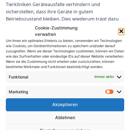
Tierkliniken Geräteausfälle verhindern und
sicherstellen, dass ihre Geräte in gutem
Betriebszustand bleiben. Dies wiederum trägt dazu
bei, die Effizienz der Veterinärdienste zu verbessern
Cookie-Zustimmung
und die Gesamtqualität der Tierpflege zu verbessern.
verwalten
Um ihnen ein optimales Erlebnis zu bieten, verwenden wir Technologien
5. Fazit
wie Cookies, um Geräteinformationen zu speichern und/oder darauf
zuzugreifen. Wenn sie dieser Technologien zustimmen, können wir Daten
wie das Surfverhalten oder eindeutige IDs auf dieser Website verarbeiten.
Elektroprüfung spielt eine entscheidende Rolle bei
Wenn sie die Zustimmung nicht erteilen oder zurückziehen, können
bestimmte Merkmale und Funktionen beeinträchtigt werden.
der Gewährleistung der Sicherheit, Compliance und
Effizienz von Tierkliniken. Durch die Durchführung
Funktional
Immer aktiv
regelmäßiger elektrischer Tests können Tierkliniken
Unfälle verhindern, die Geräteleistung
Marketing
aufrechterhalten und ihr Engagement für die
Bereitstellung einer sicheren und konformen
Akzeptieren
Umgebung für Tiere und Personal unter Beweis
Ablehnen
stellen. Für Tierkliniken ist es wichtig, der
Elektrountersuchung als Teil ihrer gesamten