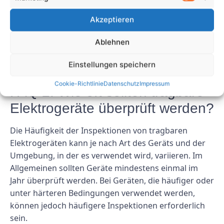
für die Prüfung von ortsveränderlichen
Elektrogeräten beim Arbeitgeber. Arbeitgeber
Akzeptieren
müssen sicherstellen, dass Inspektionen von
Ablehnen
qualifiziertem Personal durchgeführt werden und
dass bei Inspektionen festgestellte Probleme
Einstellungen speichern
umgehend behoben werden.
Cookie-Richtlinie
Datenschutz
Impressum
FAQ 2: Wie oft sollten tragbare
Elektrogeräte überprüft werden?
Die Häufigkeit der Inspektionen von tragbaren
Elektrogeräten kann je nach Art des Geräts und der
Umgebung, in der es verwendet wird, variieren. Im
Allgemeinen sollten Geräte mindestens einmal im
Jahr überprüft werden. Bei Geräten, die häufiger oder
unter härteren Bedingungen verwendet werden,
können jedoch häufigere Inspektionen erforderlich
sein.