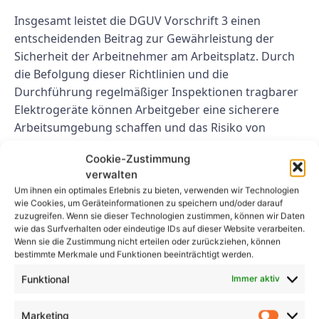
Insgesamt leistet die DGUV Vorschrift 3 einen
entscheidenden Beitrag zur Gewährleistung der
Sicherheit der Arbeitnehmer am Arbeitsplatz. Durch
die Befolgung dieser Richtlinien und die
Durchführung regelmäßiger Inspektionen tragbarer
Elektrogeräte können Arbeitgeber eine sicherere
Arbeitsumgebung schaffen und das Risiko von
Unfällen im Zusammenhang mit fehlerhaften
Cookie-Zustimmung
Geräten verringern.
verwalten
Häufig gestellte Fragen
Um ihnen ein optimales Erlebnis zu bieten, verwenden wir Technologien
wie Cookies, um Geräteinformationen zu speichern und/oder darauf
zuzugreifen. Wenn sie dieser Technologien zustimmen, können wir Daten
FAQ 1: Wer ist für die Prüfung
wie das Surfverhalten oder eindeutige IDs auf dieser Website verarbeiten.
Wenn sie die Zustimmung nicht erteilen oder zurückziehen, können
tragbarer Elektrogeräte
bestimmte Merkmale und Funktionen beeinträchtigt werden.
verantwortlich?
Funktional
Immer aktiv
Gemäß DGUV Vorschrift 3 liegt die Verantwortung
Marketing