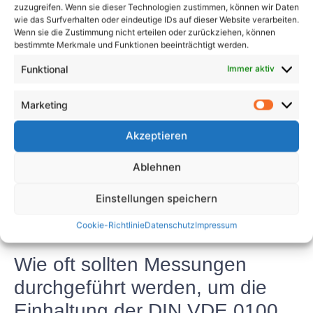
zuzugreifen. Wenn sie dieser Technologien zustimmen, können wir Daten
Messvorschriften der DIN VDE
wie das Surfverhalten oder eindeutige IDs auf dieser Website verarbeiten.
Wenn sie die Zustimmung nicht erteilen oder zurückziehen, können
0100 Teil 600?
bestimmte Merkmale und Funktionen beeinträchtigt werden.
Funktional
Immer aktiv
Die Nichtbeachtung der Messvorschriften der DIN
VDE 0100 Teil 600 kann zu schwerwiegenden
Marketing
Sicherheitsrisiken wie elektrischen Störungen,
Bränden und Stromschlägen führen. Wenn der
Akzeptieren
Isolationswiderstand, der Erdungswiderstand und
der Spannungsabfall nicht gemessen werden, laufen
Ablehnen
Installateure Gefahr, elektrische Systeme zu
installieren, die nicht den festgelegten
Einstellungen speichern
Sicherheitsstandards entsprechen, wodurch die
Cookie-Richtlinie
Datenschutz
Impressum
Bewohner von Gebäuden gefährdet werden.
Wie oft sollten Messungen
durchgeführt werden, um die
Einhaltung der DIN VDE 0100