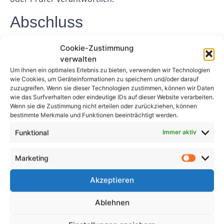
Abschluss
Das Verständnis der DGUV Vorschrift 3 ist für
Cookie-Zustimmung
Arbeitgeber und Arbeitnehmer unerlässlich, um die
verwalten
Sicherheit am Arbeitsplatz zu gewährleisten und
Um ihnen ein optimales Erlebnis zu bieten, verwenden wir Technologien
wie Cookies, um Geräteinformationen zu speichern und/oder darauf
gesetzliche Anforderungen einzuhalten. Die Prüfung
zuzugreifen. Wenn sie dieser Technologien zustimmen, können wir Daten
fester Installationen ist ein entscheidender Aspekt
wie das Surfverhalten oder eindeutige IDs auf dieser Website verarbeiten.
Wenn sie die Zustimmung nicht erteilen oder zurückziehen, können
der elektrischen Sicherheit am Arbeitsplatz und trägt
bestimmte Merkmale und Funktionen beeinträchtigt werden.
dazu bei, Unfälle durch fehlerhafte
Elektroinstallationen zu verhindern. Durch die
Funktional
Immer aktiv
Einhaltung der Richtlinien und Anforderungen der
DGUV Vorschrift 3 können Arbeitgeber ein sicheres
Marketing
Arbeitsumfeld für ihre Mitarbeiter schaffen.
Akzeptieren
FAQs
Ablehnen
1. Wer ist für die Prüfung