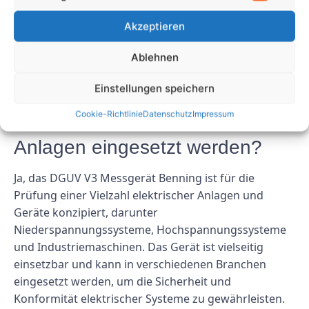
Genauigkeit des Geräts aufrechtzuerhalten und
Akzeptieren
sicherzustellen, dass es den erforderlichen Standards
und Vorschriften entspricht.
Ablehnen
2. Kann das DGUV V3
Einstellungen speichern
Messgerät Benning zur Prüfung
Cookie-Richtlinie
Datenschutz
Impressum
verschiedener Arten elektrischer
Anlagen eingesetzt werden?
Ja, das DGUV V3 Messgerät Benning ist für die
Prüfung einer Vielzahl elektrischer Anlagen und
Geräte konzipiert, darunter
Niederspannungssysteme, Hochspannungssysteme
und Industriemaschinen. Das Gerät ist vielseitig
einsetzbar und kann in verschiedenen Branchen
eingesetzt werden, um die Sicherheit und
Konformität elektrischer Systeme zu gewährleisten.