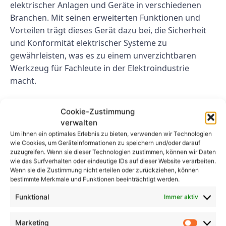
elektrischer Anlagen und Geräte in verschiedenen
Branchen. Mit seinen erweiterten Funktionen und
Vorteilen trägt dieses Gerät dazu bei, die Sicherheit
und Konformität elektrischer Systeme zu
gewährleisten, was es zu einem unverzichtbaren
Werkzeug für Fachleute in der Elektroindustrie
macht.
FAQs
Cookie-Zustimmung
verwalten
1. Wie oft sollte das DGUV V3
Um ihnen ein optimales Erlebnis zu bieten, verwenden wir Technologien
wie Cookies, um Geräteinformationen zu speichern und/oder darauf
Messgerät Benning kalibriert
zuzugreifen. Wenn sie dieser Technologien zustimmen, können wir Daten
werden?
wie das Surfverhalten oder eindeutige IDs auf dieser Website verarbeiten.
Wenn sie die Zustimmung nicht erteilen oder zurückziehen, können
bestimmte Merkmale und Funktionen beeinträchtigt werden.
Um genaue und zuverlässige Testergebnisse zu
Funktional
Immer aktiv
gewährleisten, sollte das DGUV V3 Messgerät
Benning jährlich kalibriert werden. Eine regelmäßige
Marketing
Kalibrierung trägt dazu bei, die Leistung und