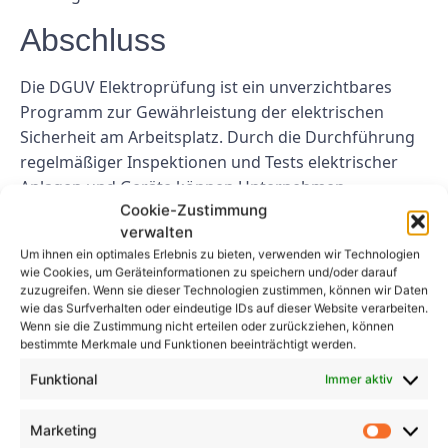
Abschluss
Die DGUV Elektroprüfung ist ein unverzichtbares
Programm zur Gewährleistung der elektrischen
Sicherheit am Arbeitsplatz. Durch die Durchführung
regelmäßiger Inspektionen und Tests elektrischer
Anlagen und Geräte können Unternehmen
Cookie-Zustimmung
potenzielle Gefahren erkennen und beheben, bevor
verwalten
sie Unfälle oder Verletzungen verursachen. Die
Um ihnen ein optimales Erlebnis zu bieten, verwenden wir Technologien
Einhaltung der Programmanforderungen hilft
wie Cookies, um Geräteinformationen zu speichern und/oder darauf
Unternehmen dabei, rechtliche Verpflichtungen zu
zuzugreifen. Wenn sie dieser Technologien zustimmen, können wir Daten
wie das Surfverhalten oder eindeutige IDs auf dieser Website verarbeiten.
erfüllen, ihre Mitarbeiter und Vermögenswerte zu
Wenn sie die Zustimmung nicht erteilen oder zurückziehen, können
schützen und ihr Engagement für die Sicherheit am
bestimmte Merkmale und Funktionen beeinträchtigt werden.
Arbeitsplatz unter Beweis zu stellen.
Funktional
Immer aktiv
FAQs
Marketing