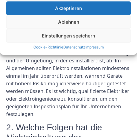
1. Wie oft sollte die DGUV
Akzeptieren
Elektroprüfung durchgeführt
Ablehnen
werden?
Einstellungen speichern
Die Häufigkeit der Inspektionen und Prüfungen
durch die DGUV Elektroprüfung hängt von der Art
Cookie-Richtlinie
Datenschutz
Impressum
des elektrischen Betriebsmittels, seiner Verwendung
und der Umgebung, in der es installiert ist, ab. Im
Allgemeinen sollten Elektroinstallationen mindestens
einmal im Jahr überprüft werden, während Geräte
mit hohem Risiko möglicherweise häufiger getestet
werden müssen. Es ist wichtig, qualifizierte Elektriker
oder Elektroingenieure zu konsultieren, um den
geeigneten Inspektionsplan für Ihr Unternehmen
festzulegen.
2. Welche Folgen hat die