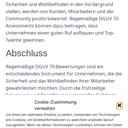
Sicherheit und Wohlbefinden in den Vordergrund
stellen, werden von Kunden, Mitarbeitern und der
Community positiv bewertet. Regelmäßige DGUV 70-
Assessments können dazu beitragen, dass
Unternehmen einen guten Ruf aufbauen und Top-
Talente gewinnen.
Abschluss
Regelmäßige DGUV 70-Bewertungen sind ein
entscheidendes Instrument für Unternehmen, die die
Sicherheit und das Wohlbefinden ihrer Mitarbeiter
gewährleisten möchten. Durch die frühzeitige
Erkennung und Bewältigung potenzieller Gefahren
können Unternehmen ein sichereres Arbeitsumfeld
Cookie-Zustimmung
verwalten
schaffen, die Arbeitsmoral der Mitarbeiter verbessern
Um ihnen ein optimales Erlebnis zu bieten, verwenden wir Technologien
und langfristig Geld sparen. Die Investition in
wie Cookies, um Geräteinformationen zu speichern und/oder darauf
regelmäßige Beurteilungen ist in vielen Branchen
zuzugreifen. Wenn sie dieser Technologien zustimmen, können wir Daten