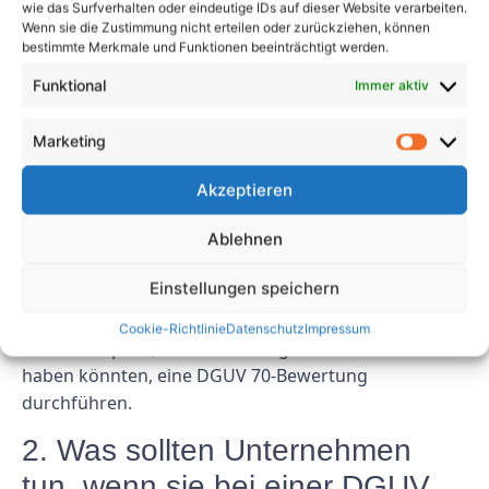
nicht nur gesetzlich vorgeschrieben, sondern auch
wie das Surfverhalten oder eindeutige IDs auf dieser Website verarbeiten.
Wenn sie die Zustimmung nicht erteilen oder zurückziehen, können
eine kluge unternehmerische Entscheidung, die zu
bestimmte Merkmale und Funktionen beeinträchtigt werden.
langfristigem Erfolg führen kann.
Funktional
Immer aktiv
FAQs
Marketing
1. Wie oft sollten Unternehmen
Akzeptieren
DGUV 70-Bewertungen
durchführen?
Ablehnen
Einstellungen speichern
Es wird empfohlen, dass Unternehmen mindestens
einmal im Jahr oder bei wesentlichen Veränderungen
Cookie-Richtlinie
Datenschutz
Impressum
am Arbeitsplatz, die Auswirkungen auf die Sicherheit
haben könnten, eine DGUV 70-Bewertung
durchführen.
2. Was sollten Unternehmen
tun, wenn sie bei einer DGUV