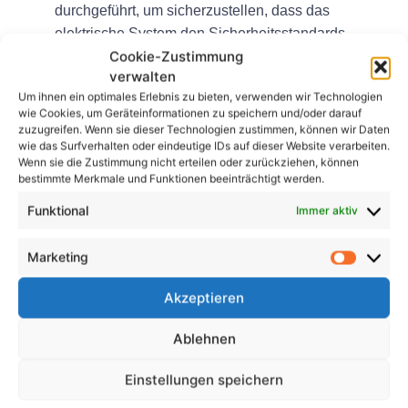
durchgeführt, um sicherzustellen, dass das
elektrische System den Sicherheitsstandards
Cookie-Zustimmung
entspricht.
verwalten
Abschluss
Um ihnen ein optimales Erlebnis zu bieten, verwenden wir Technologien
wie Cookies, um Geräteinformationen zu speichern und/oder darauf
zuzugreifen. Wenn sie dieser Technologien zustimmen, können wir Daten
Der E-Check der Elektroinstallation ist ein
wie das Surfverhalten oder eindeutige IDs auf dieser Website verarbeiten.
entscheidender Prozess zur Gewährleistung der
Wenn sie die Zustimmung nicht erteilen oder zurückziehen, können
Sicherheit der Bewohner eines Wohngebäudes.
bestimmte Merkmale und Funktionen beeinträchtigt werden.
Durch die Durchführung regelmäßiger Inspektionen
Funktional
Immer aktiv
und die Behebung etwaiger Probleme mit der
elektrischen Anlage können Immobilieneigentümer
Marketing
potenzielle Gefahren verhindern und sicherstellen,
dass das Gebäude den Vorschriften entspricht.
Akzeptieren
FAQs
Ablehnen
FAQ 1: Wie oft sollte der E-
Einstellungen speichern