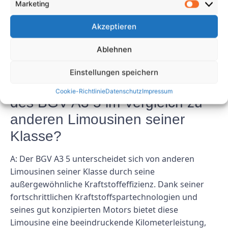
Marketing
A: Ja, der BGV A3 5 ist mit einer Reihe fortschrittlicher
Sicherheitsfunktionen ausgestattet, die ein sicheres
Akzeptieren
Fahrerlebnis gewährleisten. Von Airbags bis hin zur
Ablehnen
Traktionskontrolle – bei dieser Limousine steht Ihre
Sicherheit auf der Straße an erster Stelle.
Einstellungen speichern
F: Wie ist die Kraftstoffeffizienz
Cookie-Richtlinie
Datenschutz
Impressum
des BGV A3 5 im Vergleich zu
anderen Limousinen seiner
Klasse?
A: Der BGV A3 5 unterscheidet sich von anderen
Limousinen seiner Klasse durch seine
außergewöhnliche Kraftstoffeffizienz. Dank seiner
fortschrittlichen Kraftstoffspartechnologien und
seines gut konzipierten Motors bietet diese
Limousine eine beeindruckende Kilometerleistung,