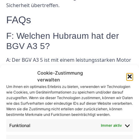
Sicherheit übertreffen.
FAQs
F: Welchen Hubraum hat der
BGV A3 5?
A: Der BGV A3 5 ist mit einem leistungsstarken Motor
mit einem Hubraum von (hier Hubraum einfügen)
Cookie-Zustimmung
ausgestattet. Dieser Motor liefert eine
verwalten
beeindruckende Leistung auf der Straße und sorgt
Um ihnen ein optimales Erlebnis zu bieten, verwenden wir Technologien
gleichzeitig für eine hervorragende
wie Cookies, um Geräteinformationen zu speichern und/oder darauf
Kraftstoffeffizienz.
zuzugreifen. Wenn sie dieser Technologien zustimmen, können wir Daten
wie das Surfverhalten oder eindeutige IDs auf dieser Website verarbeiten.
Wenn sie die Zustimmung nicht erteilen oder zurückziehen, können
F: Verfügt der BGV A3 5 über
bestimmte Merkmale und Funktionen beeinträchtigt werden.
erweiterte
Funktional
Immer aktiv
Sicherheitsfunktionen?