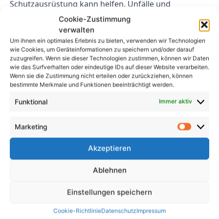
Schutzausrüstung kann helfen, Unfälle und
Verletzungen zu verhindern.
Cookie-Zustimmung
verwalten
Abschluss
Um ihnen ein optimales Erlebnis zu bieten, verwenden wir Technologien
wie Cookies, um Geräteinformationen zu speichern und/oder darauf
zuzugreifen. Wenn sie dieser Technologien zustimmen, können wir Daten
Die Gewährleistung von Sicherheit und
wie das Surfverhalten oder eindeutige IDs auf dieser Website verarbeiten.
Wirtschaftlichkeit nach DIN VDE 100 Teil 600 ist
Wenn sie die Zustimmung nicht erteilen oder zurückziehen, können
bestimmte Merkmale und Funktionen beeinträchtigt werden.
unerlässlich, um Elektrounfälle zu verhindern und die
Sicherheit der Bewohner zu gewährleisten. Indem Sie
Funktional
Immer aktiv
die in diesem Artikel beschriebenen Best Practices
befolgen, können Sie dazu beitragen, die Integrität
Marketing
elektrischer Anlagen aufrechtzuerhalten und
potenzielle Gefahren zu verhindern.
Akzeptieren
FAQs
Ablehnen
Einstellungen speichern
1. Welche Folgen hat die
Nichtbeachtung der DIN VDE
Cookie-Richtlinie
Datenschutz
Impressum