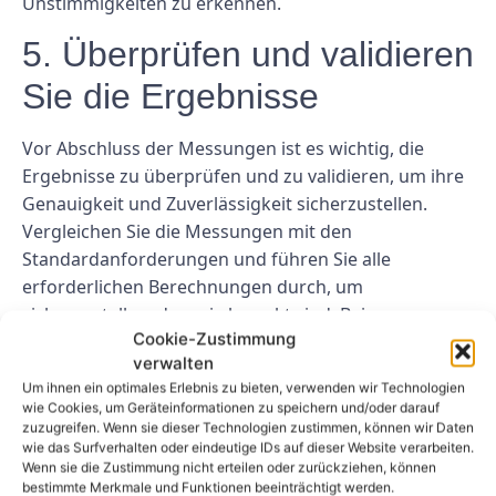
Unstimmigkeiten zu erkennen.
5. Überprüfen und validieren
Sie die Ergebnisse
Vor Abschluss der Messungen ist es wichtig, die
Ergebnisse zu überprüfen und zu validieren, um ihre
Genauigkeit und Zuverlässigkeit sicherzustellen.
Vergleichen Sie die Messungen mit den
Standardanforderungen und führen Sie alle
erforderlichen Berechnungen durch, um
sicherzustellen, dass sie korrekt sind. Bei
Cookie-Zustimmung
Unstimmigkeiten oder Unsicherheiten wiederholen
verwalten
Sie die Messungen, um sicherzustellen, dass die
Um ihnen ein optimales Erlebnis zu bieten, verwenden wir Technologien
Ergebnisse konsistent sind.
wie Cookies, um Geräteinformationen zu speichern und/oder darauf
zuzugreifen. Wenn sie dieser Technologien zustimmen, können wir Daten
Abschluss
wie das Surfverhalten oder eindeutige IDs auf dieser Website verarbeiten.
Wenn sie die Zustimmung nicht erteilen oder zurückziehen, können
bestimmte Merkmale und Funktionen beeinträchtigt werden.