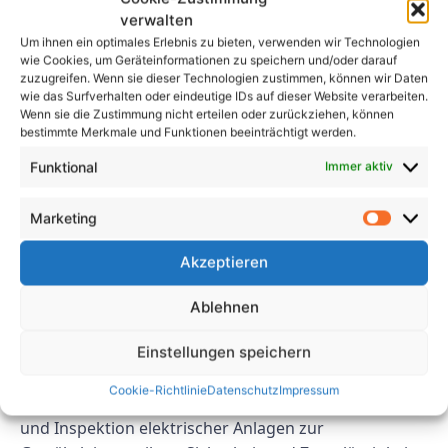
verwalten
Abschluss
Um ihnen ein optimales Erlebnis zu bieten, verwenden wir Technologien
wie Cookies, um Geräteinformationen zu speichern und/oder darauf
Die Umsetzung der Prüfung nach VDE 0702 in Ihrer
zuzugreifen. Wenn sie dieser Technologien zustimmen, können wir Daten
wie das Surfverhalten oder eindeutige IDs auf dieser Website verarbeiten.
Anlage ist für die Gewährleistung der Sicherheit und
Wenn sie die Zustimmung nicht erteilen oder zurückziehen, können
Zuverlässigkeit Ihrer elektrischen Anlagen von
bestimmte Merkmale und Funktionen beeinträchtigt werden.
entscheidender Bedeutung. Indem Sie die in diesem
Funktional
Immer aktiv
Artikel beschriebenen Best Practices befolgen,
können Sie sicherstellen, dass Ihre Systeme sicher
Marketing
und effizient arbeiten.
Akzeptieren
FAQs
Ablehnen
1. Was ist eine Prüfung nach
Einstellungen speichern
VDE 0702?
Cookie-Richtlinie
Datenschutz
Impressum
Prüfung nach VDE 0702 ist eine Norm zur Prüfung
und Inspektion elektrischer Anlagen zur