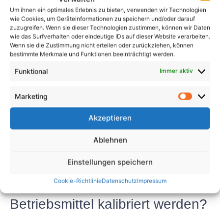
Die Wartung von Messgeräten für ortsveränderliche
Um ihnen ein optimales Erlebnis zu bieten, verwenden wir Technologien
Betriebsmittel ist für die Gewährleistung genauer
wie Cookies, um Geräteinformationen zu speichern und/oder darauf
und zuverlässiger Messungen von entscheidender
zuzugreifen. Wenn sie dieser Technologien zustimmen, können wir Daten
Bedeutung. Indem Sie die in diesem Artikel
wie das Surfverhalten oder eindeutige IDs auf dieser Website verarbeiten.
Wenn sie die Zustimmung nicht erteilen oder zurückziehen, können
beschriebenen Best Practices befolgen, können Sie
bestimmte Merkmale und Funktionen beeinträchtigt werden.
die Lebensdauer Ihres Geräts verlängern und seine
Funktional
Immer aktiv
Leistung maximieren. Regelmäßige Kalibrierung,
Reinigung und Inspektion, ordnungsgemäße
Marketing
Lagerung, Batteriewartung und Software-Updates
sind wichtige Wartungspraktiken, die befolgt werden
Akzeptieren
sollten.
Ablehnen
FAQs
Einstellungen speichern
1. Wie oft sollte das Messgerät
Cookie-Richtlinie
Datenschutz
Impressum
für ortsveränderliche
Betriebsmittel kalibriert werden?