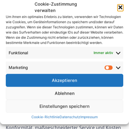
Cookie-Zustimmung
Prüfungsanbieters für Ihre Brandschutztüren sein.
verwalten
Konzentrieren Sie sich stattdessen auf den
Um ihnen ein optimales Erlebnis zu bieten, verwenden wir Technologien
Gesamtwert, den der Anbieter in Bezug auf
wie Cookies, um Geräteinformationen zu speichern und/oder darauf
zuzugreifen. Wenn sie dieser Technologien zustimmen, können wir Daten
Servicequalität, Fachwissen und Einhaltung von
wie das Surfverhalten oder eindeutige IDs auf dieser Website verarbeiten.
Sicherheitsstandards bieten kann. Denken Sie daran,
Wenn sie die Zustimmung nicht erteilen oder zurückziehen, können
dass die Investition in die Sicherheit Ihrer
bestimmte Merkmale und Funktionen beeinträchtigt werden.
Brandschutztüren ein entscheidender Aspekt für den
Funktional
Immer aktiv
Schutz Ihres Gebäudes und seiner Bewohner im
Brandfall ist.
Marketing
Abschluss
Akzeptieren
Die Wahl des richtigen UVV-Prüfungsanbieters für
Ablehnen
Ihre Brandschutztüren ist eine wichtige
Entscheidung, die nicht auf die leichte Schulter
Einstellungen speichern
genommen werden sollte. Durch die
Cookie-Richtlinie
Datenschutz
Impressum
Berücksichtigung von Faktoren wie Erfahrung, Ruf,
Konformität, maßgeschneiderter Service und Kosten