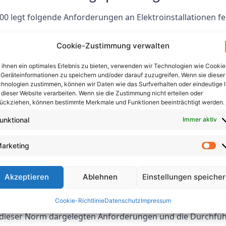
0 legt folgende Anforderungen an Elektroinstallationen fe
nd Anschlüsse
Cookie-Zustimmung verwalten
 -maßnahmen
ialausgleichs
ihnen ein optimales Erlebnis zu bieten, verwenden wir Technologien wie Cookie
Geräteinformationen zu speichern und/oder darauf zuzugreifen. Wenn sie dieser
hnologien zustimmen, können wir Daten wie das Surfverhalten oder eindeutige 
tion elektrischer Systeme
 dieser Website verarbeiten. Wenn sie die Zustimmung nicht erteilen oder
ückziehen, können bestimmte Merkmale und Funktionen beeinträchtigt werden.
holungsprüfung
unktional
Immer aktiv
 elektrische Anlagen in regelmäßigen Abständen einer wi
ustellen. Die Häufigkeit dieser Inspektionen hängt von der
arketing
n im Vergleich zu Wohnanlagen häufigere Inspektionen erfo
Akzeptieren
Ablehnen
Einstellungen speiche
Cookie-Richtlinie
Datenschutz
Impressum
0 ist eine wichtige Norm, die die Sicherheit und Konformit
in dieser Norm dargelegten Anforderungen und die Durchf