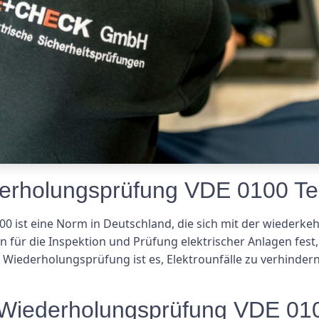
derholungsprüfung VDE 0100 Te
0 ist eine Norm in Deutschland, die sich mit der wiederke
 für die Inspektion und Prüfung elektrischer Anlagen fest, 
r Wiederholungsprüfung ist es, Elektrounfälle zu verhinder
 Wiederholungsprüfung VDE 010