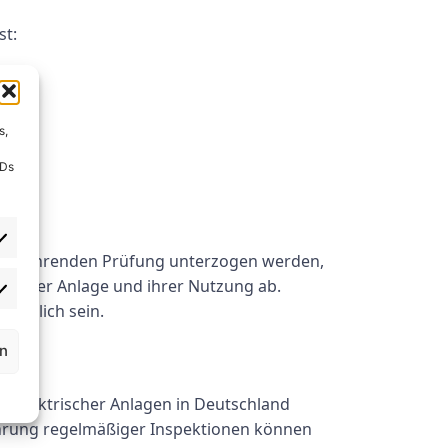
st:
s,
IDs
ederkehrenden Prüfung unterzogen werden,
 Art der Anlage und ihrer Nutzung ab.
rderlich sein.
rn
ät elektrischer Anlagen in Deutschland
ührung regelmäßiger Inspektionen können