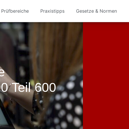
Prüfbereiche
Praxistipps
Gesetze & Normen
e
 Teil 600