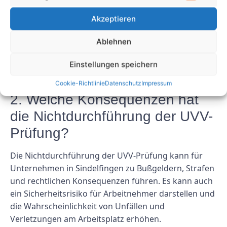
Die UVV-Prüfung ist regelmäßig erforderlich, in der
Akzeptieren
Regel jährlich oder halbjährlich, abhängig von der Art
der Ausrüstung und Maschine. Es ist wichtig, die
Ablehnen
örtlichen Vorschriften und Richtlinien zu prüfen, um
die spezifischen Anforderungen für die UVV-Prüfung
Einstellungen speichern
in Sindelfingen zu ermitteln.
Cookie-Richtlinie
Datenschutz
Impressum
2. Welche Konsequenzen hat
die Nichtdurchführung der UVV-
Prüfung?
Die Nichtdurchführung der UVV-Prüfung kann für
Unternehmen in Sindelfingen zu Bußgeldern, Strafen
und rechtlichen Konsequenzen führen. Es kann auch
ein Sicherheitsrisiko für Arbeitnehmer darstellen und
die Wahrscheinlichkeit von Unfällen und
Verletzungen am Arbeitsplatz erhöhen.