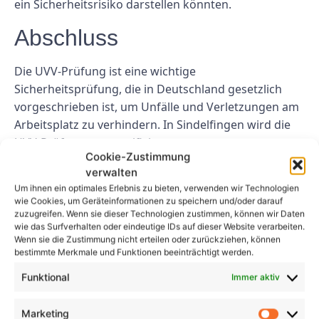
ein Sicherheitsrisiko darstellen könnten.
Abschluss
Die UVV-Prüfung ist eine wichtige
Sicherheitsprüfung, die in Deutschland gesetzlich
vorgeschrieben ist, um Unfälle und Verletzungen am
Arbeitsplatz zu verhindern. In Sindelfingen wird die
UVV-Prüfung von zertifizierten
Cookie-Zustimmung
Sicherheitsinspektoren durchgeführt, um
verwalten
sicherzustellen, dass Geräte und Maschinen sicher zu
Um ihnen ein optimales Erlebnis zu bieten, verwenden wir Technologien
verwenden sind und alle relevanten
wie Cookies, um Geräteinformationen zu speichern und/oder darauf
Sicherheitsvorschriften einhalten.
zuzugreifen. Wenn sie dieser Technologien zustimmen, können wir Daten
wie das Surfverhalten oder eindeutige IDs auf dieser Website verarbeiten.
FAQs
Wenn sie die Zustimmung nicht erteilen oder zurückziehen, können
bestimmte Merkmale und Funktionen beeinträchtigt werden.
Funktional
Immer aktiv
1. Wie oft ist in Sindelfingen die
UVV-Prüfung erforderlich?
Marketing