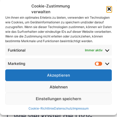
dass Ihre Ausrüstung sicher ist und den gesetzlichen
Cookie-Zustimmung
Anforderungen entspricht.
verwalten
Abschluss
Um ihnen ein optimales Erlebnis zu bieten, verwenden wir Technologien
wie Cookies, um Geräteinformationen zu speichern und/oder darauf
zuzugreifen. Wenn sie dieser Technologien zustimmen, können wir Daten
Die UVV-Prüfung ist eine wichtige
wie das Surfverhalten oder eindeutige IDs auf dieser Website verarbeiten.
Wenn sie die Zustimmung nicht erteilen oder zurückziehen, können
Sicherheitsprüfung, die den sicheren Betrieb von
bestimmte Merkmale und Funktionen beeinträchtigt werden.
Maschinen und Geräten am Arbeitsplatz
Funktional
Immer aktiv
gewährleistet. In Grevenbroich ist es wichtig, die
Sicherheitsvorschriften einzuhalten und regelmäßige
Marketing
Kontrollen durchzuführen, um Unfälle und
Verletzungen zu vermeiden. Durch die Beauftragung
Akzeptieren
eines zertifizierten Prüfers und die Einhaltung von
Sicherheitsrichtlinien können Arbeitgeber ein
Ablehnen
sicheres Arbeitsumfeld für ihre Mitarbeiter schaffen.
Einstellungen speichern
FAQs
Cookie-Richtlinie
Datenschutz
Impressum
1. Wie viel kostet die UVV-