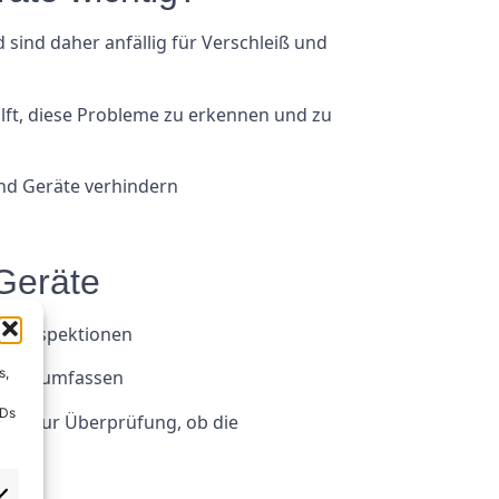
ind daher anfällig für Verschleiß und
lft, diese Probleme zu erkennen und zu
und Geräte verhindern
 Geräte
und Inspektionen
s,
dungen umfassen
IDs
en zur Überprüfung, ob die