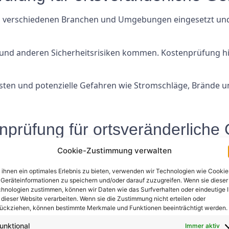
n verschiedenen Branchen und Umgebungen eingesetzt und s
 und anderen Sicherheitsrisiken kommen. Kostenprüfung hi
isten und potenzielle Gefahren wie Stromschläge, Brände 
nprüfung für ortsveränderliche
Cookie-Zustimmung verwalten
rliche Geräte umfasst in der Regel eine Reihe von Tests 
ihnen ein optimales Erlebnis zu bieten, verwenden wir Technologien wie Cookie
 und Leistung der Geräte. Dies kann Sichtprüfungen und Er
Geräteinformationen zu speichern und/oder darauf zuzugreifen. Wenn sie dieser
hnologien zustimmen, können wir Daten wie das Surfverhalten oder eindeutige 
andsprüfungen, Leckstromprüfungen und Funktionsprüfung
 dieser Website verarbeiten. Wenn sie die Zustimmung nicht erteilen oder
ückziehen, können bestimmte Merkmale und Funktionen beeinträchtigt werden.
unktional
Immer aktiv