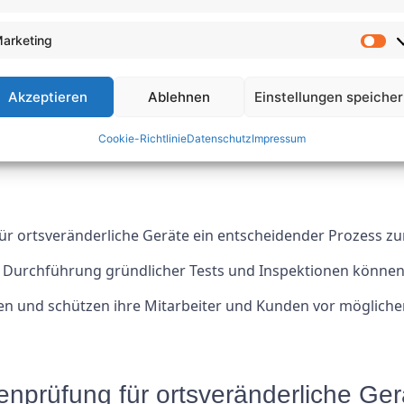
riften und Standards
arketing
nd, ist die Prüfung und Zertifizierung elektrischer Geräte 
 dazu verpflichtet, die Sicherheit von Arbeitnehmern und d
Akzeptieren
Ablehnen
Einstellungen speiche
Cookie-Richtlinie
Datenschutz
Impressum
m Strafen, rechtliche Probleme und Reputationsschäden f
r ortsveränderliche Geräte ein entscheidender Prozess zu
ie Durchführung gründlicher Tests und Inspektionen könn
n und schützen ihre Mitarbeiter und Kunden vor mögliche
stenprüfung für ortsveränderliche G