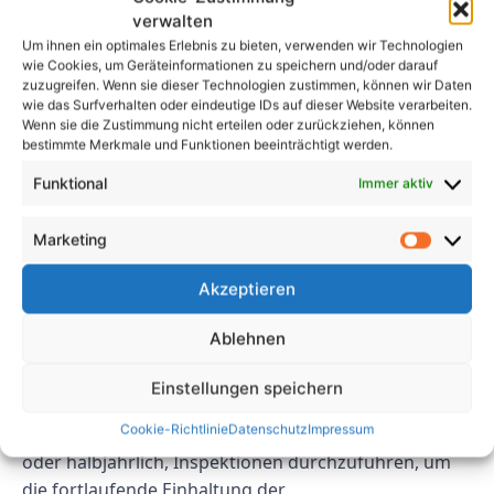
sicheres Arbeitsumfeld zu gewährleisten, ist die
verwalten
Einhaltung der Anforderungen und Richtlinien der
Um ihnen ein optimales Erlebnis zu bieten, verwenden wir Technologien
DGUV V3 Prüfung unerlässlich.
wie Cookies, um Geräteinformationen zu speichern und/oder darauf
zuzugreifen. Wenn sie dieser Technologien zustimmen, können wir Daten
FAQs
wie das Surfverhalten oder eindeutige IDs auf dieser Website verarbeiten.
Wenn sie die Zustimmung nicht erteilen oder zurückziehen, können
bestimmte Merkmale und Funktionen beeinträchtigt werden.
1. Wie oft sollte die DGUV V3
Funktional
Immer aktiv
Prüfung im Fach
Verkehrsplanung durchgeführt
Marketing
werden?
Akzeptieren
Die Häufigkeit der Prüfungen der DGUV V3 Prüfung
Ablehnen
in der Verkehrsplanung kann je nach Art der
Ausrüstung und den spezifischen Anforderungen der
Einstellungen speichern
Organisation variieren. Es wird empfohlen, in
Cookie-Richtlinie
Datenschutz
Impressum
regelmäßigen Abständen, beispielsweise jährlich
oder halbjährlich, Inspektionen durchzuführen, um
die fortlaufende Einhaltung der