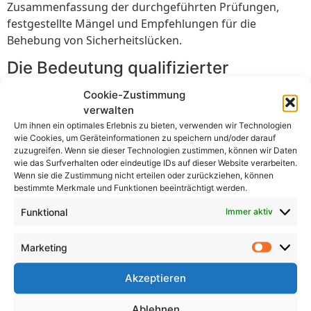
Zusammenfassung der durchgeführten Prüfungen,
festgestellte Mängel und Empfehlungen für die
Behebung von Sicherheitslücken.
Die Bedeutung qualifizierter
Prüfungen
Cookie-Zustimmung
verwalten
Eine DGUV V3 Prüfung sollte von qualifizierten
Um ihnen ein optimales Erlebnis zu bieten, verwenden wir Technologien
Fachkräften wie Elektrotechnikern oder
wie Cookies, um Geräteinformationen zu speichern und/oder darauf
Elektrofachkräften mit entsprechender Schulung und
zuzugreifen. Wenn sie dieser Technologien zustimmen, können wir Daten
wie das Surfverhalten oder eindeutige IDs auf dieser Website verarbeiten.
Erfahrung durchgeführt werden. Die korrekte
Wenn sie die Zustimmung nicht erteilen oder zurückziehen, können
Durchführung der Prüfung ist entscheidend, um
bestimmte Merkmale und Funktionen beeinträchtigt werden.
mögliche Gefahren zu identifizieren und geeignete
Funktional
Immer aktiv
Maßnahmen zur Behebung von Mängeln einzuleiten.
Eine fachgerechte Prüfung gewährleistet die Einhaltung
Marketing
der gesetzlichen Vorschriften und minimiert das Risiko
von Unfällen oder Schäden.
Akzeptieren
Die Rolle von DGUV V3
Ablehnen