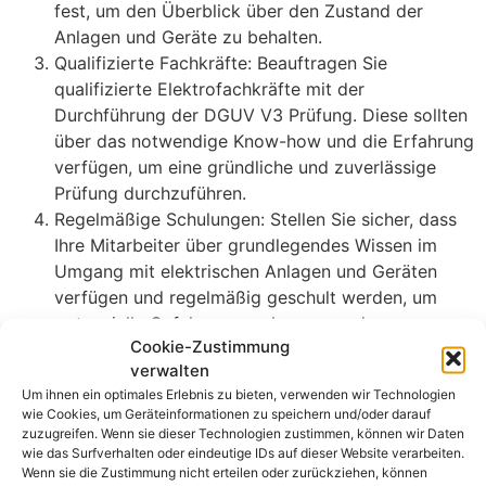
fest, um den Überblick über den Zustand der
Anlagen und Geräte zu behalten.
Qualifizierte Fachkräfte: Beauftragen Sie
qualifizierte Elektrofachkräfte mit der
Durchführung der DGUV V3 Prüfung. Diese sollten
über das notwendige Know-how und die Erfahrung
verfügen, um eine gründliche und zuverlässige
Prüfung durchzuführen.
Regelmäßige Schulungen: Stellen Sie sicher, dass
Ihre Mitarbeiter über grundlegendes Wissen im
Umgang mit elektrischen Anlagen und Geräten
verfügen und regelmäßig geschult werden, um
potenzielle Gefahren zu erkennen und zu
Cookie-Zustimmung
vermeiden.
verwalten
Bleiben Sie sicher und
Um ihnen ein optimales Erlebnis zu bieten, verwenden wir Technologien
gesetzeskonform
wie Cookies, um Geräteinformationen zu speichern und/oder darauf
zuzugreifen. Wenn sie dieser Technologien zustimmen, können wir Daten
wie das Surfverhalten oder eindeutige IDs auf dieser Website verarbeiten.
Die DGUV V3 Prüfung in Goslar ist ein wichtiger Schritt,
Wenn sie die Zustimmung nicht erteilen oder zurückziehen, können