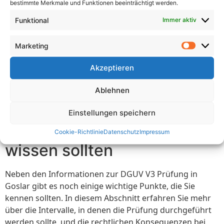
um die Sicherheit am Arbeitsplatz zu gewährleisten und
bestimmte Merkmale und Funktionen beeinträchtigt werden.
gesetzliche Vorgaben zu erfüllen. Durch die
Funktional
Immer aktiv
regelmäßige Überprüfung und Wartung der
elektrischen Anlagen und Geräte minimieren Sie
Marketing
potenzielle Risiken und stellen sicher, dass Ihre
Mitarbeiter in einer sicheren Umgebung arbeiten
Akzeptieren
können. Beachten Sie die oben genannten Tipps und
lassen Sie die DGUV V3 Prüfung von qualifizierten
Ablehnen
Fachkräften durchführen, um optimale Ergebnisse zu
erzielen.
Einstellungen speichern
Was Sie über die Prüfung
Cookie-Richtlinie
Datenschutz
Impressum
wissen sollten
Neben den Informationen zur DGUV V3 Prüfung in
Goslar gibt es noch einige wichtige Punkte, die Sie
kennen sollten. In diesem Abschnitt erfahren Sie mehr
über die Intervalle, in denen die Prüfung durchgeführt
werden sollte, und die rechtlichen Konsequenzen bei