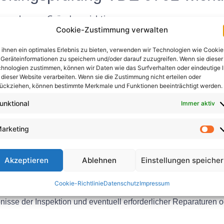
us mehreren Gründen wichtig:
Cookie-Zustimmung verwalten
it: Durch regelmäßige Inspektionen können potenzielle Gefahre
ihnen ein optimales Erlebnis zu bieten, verwenden wir Technologien wie Cookie
Geräteinformationen zu speichern und/oder darauf zuzugreifen. Wenn sie dieser
herheit und Zuverlässigkeit elektrischer Anlagen zu gewährleis
hnologien zustimmen, können wir Daten wie das Surfverhalten oder eindeutige 
 dieser Website verarbeiten. Wenn sie die Zustimmung nicht erteilen oder
ückziehen, können bestimmte Merkmale und Funktionen beeinträchtigt werden.
ionen tragen dazu bei, Stromunfälle, Brände und andere Sicherh
unktional
iederholungsprüfung VDE 0702?
Immer aktiv
arketing
t folgende Schritte:
troinstallation auf sichtbare Mängel oder Schäden.
Akzeptieren
Ablehnen
Einstellungen speiche
alität von elektrischen Komponenten, Schaltern, Steckdosen un
des Isolationswiderstands von Kabeln und Verbindungen, um ele
Cookie-Richtlinie
Datenschutz
Impressum
 Erdungsverbindung, um eine ordnungsgemäße Erdung und Sich
isse der Inspektion und eventuell erforderlicher Reparaturen 