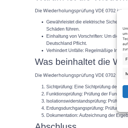
Die Wiederholungsprüfung VDE 0702 ist a
Gewährleistet die elektrische Sicherhe
Um 
Schäden führen.
um 
Einhaltung von Vorschriften: Um die Sic
Tec
Deutschland Pflicht.
auf
zur
Verhindert Unfälle: Regelmäßige Inspekt
F
Was beinhaltet die W
M
Die Wiederholungsprüfung VDE 0702 umfass
Sichtprüfung: Eine Sichtprüfung der Elek
Funktionsprüfung: Prüfung der Funktion
Isolationswiderstandsprüfung: Prüfung 
Erdungsdurchgangsprüfung: Prüfung der
Dokumentation: Aufzeichnung der Ergebn
Abschluss