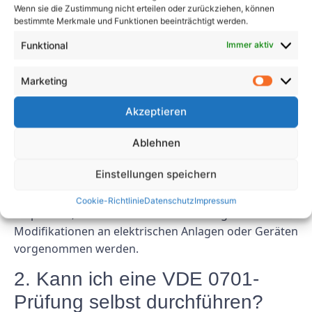
mindern und letztendlich ein sicheres Arbeitsumfeld
Wenn sie die Zustimmung nicht erteilen oder zurückziehen, können
für alle fördern.
bestimmte Merkmale und Funktionen beeinträchtigt werden.
Funktional
Immer aktiv
FAQs
Marketing
1. Wie oft sollte eine VDE 0701-
Prüfung durchgeführt werden?
Akzeptieren
Ablehnen
Eine VDE 0701-Prüfung sollte in regelmäßigen
Abständen entsprechend den Sicherheitsvorschriften
Einstellungen speichern
und Normen durchgeführt werden. In der Regel
werden Untersuchungen jährlich oder immer dann
Cookie-Richtlinie
Datenschutz
Impressum
empfohlen, wenn wesentliche Änderungen oder
Modifikationen an elektrischen Anlagen oder Geräten
vorgenommen werden.
2. Kann ich eine VDE 0701-
Prüfung selbst durchführen?