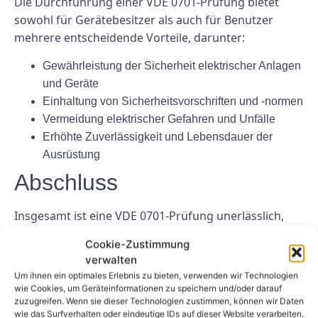
Die Durchführung einer VDE 0701-Prüfung bietet
sowohl für Gerätebesitzer als auch für Benutzer
mehrere entscheidende Vorteile, darunter:
Gewährleistung der Sicherheit elektrischer Anlagen
und Geräte
Einhaltung von Sicherheitsvorschriften und -normen
Vermeidung elektrischer Gefahren und Unfälle
Erhöhte Zuverlässigkeit und Lebensdauer der
Ausrüstung
Abschluss
Insgesamt ist eine VDE 0701-Prüfung unerlässlich,
um die Sicherheit und Konformität elektrischer
Cookie-Zustimmung
Anlagen und Geräte sicherzustellen. Indem Sie
verwalten
regelmäßige Untersuchungen durchführen und alle
Um ihnen ein optimales Erlebnis zu bieten, verwenden wir Technologien
erkannten Probleme umgehend beheben, können Sie
wie Cookies, um Geräteinformationen zu speichern und/oder darauf
zuzugreifen. Wenn sie dieser Technologien zustimmen, können wir Daten
die Risiken elektrischer Gefahren und Unfälle
wie das Surfverhalten oder eindeutige IDs auf dieser Website verarbeiten.