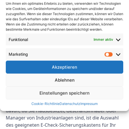
Um ihnen ein optimales Erlebnis zu bieten, verwenden wir Technologien
Kompatibilität: Stellen Sie sicher, dass der E-Check
wie Cookies, um Geräteinformationen zu speichern und/oder darauf
Sicherungskasten mit Ihrem vorhandenen
zuzugreifen. Wenn sie dieser Technologien zustimmen, können wir Daten
wie das Surfverhalten oder eindeutige IDs auf dieser Website verarbeiten.
elektrischen System und Ihren Geräten kompatibel
Wenn sie die Zustimmung nicht erteilen oder zurückziehen, können
ist.
bestimmte Merkmale und Funktionen beeinträchtigt werden.
Fachgerechte Installation: Es ist wichtig, den E-
Funktional
Immer aktiv
Check Sicherungskasten von einem zugelassenen
Elektriker installieren zu lassen, um eine
Marketing
ordnungsgemäße Installation und die Einhaltung
der Sicherheitsvorschriften zu gewährleisten.
Akzeptieren
Abschluss
Ablehnen
Die Wahl des richtigen E-Check-Sicherungskastens ist
Einstellungen speichern
entscheidend für die Gewährleistung der Sicherheit
und Effizienz Ihres elektrischen Systems. Unabhängig
Cookie-Richtlinie
Datenschutz
Impressum
davon, ob Sie Hausbesitzer, Geschäftsinhaber oder
Manager von Industrieanlagen sind, ist die Auswahl
des geeigneten E-Check-Sicherungskastens für Ihr