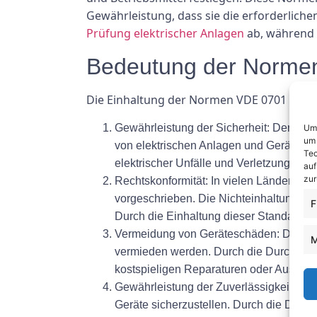
Gewährleistung, dass sie die erforderlich
Prüfung elektrischer Anlagen
ab, während s
Bedeutung der Norme
Die Einhaltung der Normen VDE 0701 und 0
Gewährleistung der Sicherheit:
Der Haupt
Um 
um 
von elektrischen Anlagen und Geräten a
Tec
elektrischer Unfälle und Verletzungen m
auf
zur
Rechtskonformität:
In vielen Ländern ist
vorgeschrieben. Die Nichteinhaltung di
F
Durch die Einhaltung dieser Standards 
Vermeidung von Geräteschäden:
Durch 
M
vermieden werden. Durch die Durchführ
kostspieligen Reparaturen oder Austa
Gewährleistung der Zuverlässigkeit:
Die 
Geräte sicherzustellen. Durch die Dur