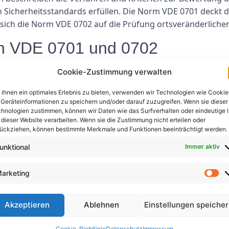
en Sicherheitsstandards erfüllen. Die Norm VDE 0701 deckt 
ich die Norm VDE 0702 auf die Prüfung ortsveränderlicher 
n VDE 0701 und 0702
702 ist aus mehreren Gründen unerlässlich:
Cookie-Zustimmung verwalten
zweck dieser Normen besteht darin, die Sicherheit von Person
ihnen ein optimales Erlebnis zu bieten, verwenden wir Technologien wie Cookie
Geräteinformationen zu speichern und/oder darauf zuzugreifen. Wenn sie dieser
rbeiten. Durch die Befolgung der in diesen Normen dargelegte
hnologien zustimmen, können wir Daten wie das Surfverhalten oder eindeutige 
inimieren.
 dieser Website verarbeiten. Wenn sie die Zustimmung nicht erteilen oder
ückziehen, können bestimmte Merkmale und Funktionen beeinträchtigt werden.
 die Einhaltung elektrischer Sicherheitsstandards, einschließli
eser Standards kann rechtliche Konsequenzen nach sich ziehen,
unktional
Immer aktiv
können Organisationen sicherstellen, dass sie ihren gesetzlic
die Einhaltung der Normen VDE 0701 und 0702 können Schäde
arketing
ung regelmäßiger Tests und Inspektionen können Unternehmen 
uschmaßnahmen führen.
Akzeptieren
Ablehnen
Einstellungen speiche
Einhaltung der Normen VDE 0701 und 0702 trägt dazu bei, die 
chführung regelmäßiger Tests und Inspektionen können Untern
Cookie-Richtlinie
Datenschutz
Impressum