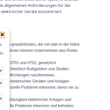
die allgemeinen Anforderungen für die
elektrischer Geräte konzentriert.
en zu gewährleisten, die mit oder in der Nähe
s,
n Richtlinien können Unternehmen das Risiko
IDs
ch VDE 0701 und 0702, gesetzlich
 einschließlich Bußgeldern und Strafen.
hen Verpflichtungen nachkommen.
n an elektrischen Geräten und Anlagen
potenzielle Probleme erkennen, bevor sie zu
rn
Zuverlässigkeit elektrischer Anlagen und
ehmen alle Probleme erkennen und beheben,