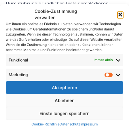
Durchführung gründlicher Tests gemäß diesen
Standards können Unternehmen die Sicherheit und
Cookie-Zustimmung
Qualität ihrer Produkte nachweisen, Vertrauen bei
verwalten
Um ihnen ein optimales Erlebnis zu bieten, verwenden wir Technologien
den Verbrauchern aufbauen und rechtliche Probleme
wie Cookies, um Geräteinformationen zu speichern und/oder darauf
im Zusammenhang mit der Nichteinhaltung
zuzugreifen. Wenn sie dieser Technologien zustimmen, können wir Daten
vermeiden.
wie das Surfverhalten oder eindeutige IDs auf dieser Website verarbeiten.
Wenn sie die Zustimmung nicht erteilen oder zurückziehen, können
bestimmte Merkmale und Funktionen beeinträchtigt werden.
FAQs
Funktional
Immer aktiv
1. Welche Konsequenzen hat
Marketing
die Nichteinhaltung der
Prüfvorschriften VDE 701 und
Akzeptieren
702?
Ablehnen
Die Nichteinhaltung der Prüfanforderungen der VDE
Einstellungen speichern
701 und 702 kann verschiedene Folgen haben,
darunter rechtliche Sanktionen, Produktrückrufe,
Cookie-Richtlinie
Datenschutz
Impressum