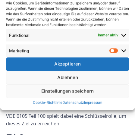
Zusammenfassend lässt sich sagen, dass das
wie Cookies, um Geräteinformationen zu speichern und/oder darauf
zuzugreifen. Wenn sie dieser Technologien zustimmen, können wir Daten
Prüfprotokoll DIN VDE 0105 Teil 100 eine
wie das Surfverhalten oder eindeutige IDs auf dieser Website verarbeiten.
entscheidende Norm zur Gewährleistung der
Wenn sie die Zustimmung nicht erteilen oder zurückziehen, können
bestimmte Merkmale und Funktionen beeinträchtigt werden.
Sicherheit elektrischer Anlagen ist. Durch die
Befolgung der in der Norm festgelegten Richtlinien
Funktional
Immer aktiv
und die Durchführung regelmäßiger Inspektionen
und Tests können Unternehmen die Sicherheit ihrer
Marketing
elektrischen Systeme effektiv bewerten und das
Risiko von Unfällen und Verletzungen mindern. Die
Akzeptieren
Einhaltung des Prüfprotokolls DIN VDE 0105 Teil 100
Ablehnen
trägt nicht nur dazu bei, Personen vor Schäden zu
schützen, sondern stellt auch die Einhaltung
Einstellungen speichern
gesetzlicher Vorschriften sicher und reduziert die
Haftung. Die elektrische Sicherheit sollte immer
Cookie-Richtlinie
Datenschutz
Impressum
oberste Priorität haben und das Prüfprotokoll DIN
VDE 0105 Teil 100 spielt dabei eine Schlüsselrolle, um
dieses Ziel zu erreichen.