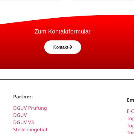
Zum Kontaktformular
Kontakt
Partner:
Em
DGUV Prüfung
E-
DGUV
Top
DGUV V3
Top
Stellenangebot
To