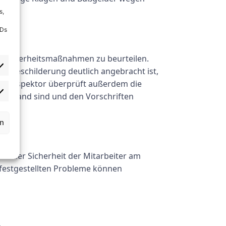
s,
IDs
en Sicherheitsmaßnahmen zu beurteilen.
itsbeschilderung deutlich angebracht ist,
er Inspektor überprüft außerdem die
en Stand sind und den Vorschriften
rn
tz der Sicherheit der Mitarbeiter am
 festgestellten Probleme können