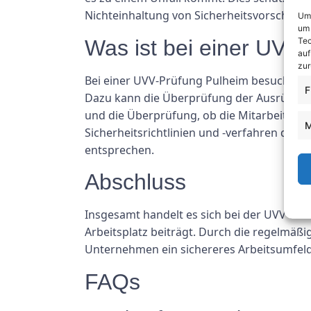
Nichteinhaltung von Sicherheitsvorschrift
Um 
um 
Tec
Was ist bei einer UVV
auf
zur
Bei einer UVV-Prüfung Pulheim besucht ein
F
Dazu kann die Überprüfung der Ausrüstung 
und die Überprüfung, ob die Mitarbeiter 
M
Sicherheitsrichtlinien und -verfahren des
entsprechen.
Abschluss
Insgesamt handelt es sich bei der UVV-Prü
Arbeitsplatz beiträgt. Durch die regelmäß
Unternehmen ein sichereres Arbeitsumfeld
FAQs