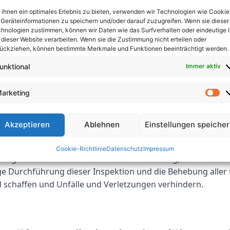
en zu vermeiden.
ihnen ein optimales Erlebnis zu bieten, verwenden wir Technologien wie Cookie
Geräteinformationen zu speichern und/oder darauf zuzugreifen. Wenn sie dieser
hnologien zustimmen, können wir Daten wie das Surfverhalten oder eindeutige 
-Prüfung Pulheim zu beachten?
 dieser Website verarbeiten. Wenn sie die Zustimmung nicht erteilen oder
ückziehen, können bestimmte Merkmale und Funktionen beeinträchtigt werden.
 qualifizierter Prüfer den Arbeitsplatz, um die vorhanden
unktional
Immer aktiv
auf Mängel gehören, die Sicherstellung, dass die Sicherhe
ordnungsgemäß in Sicherheitsverfahren geschult wurden. D
arketing
 Unternehmens, um sicherzustellen, dass sie auf dem neuest
Akzeptieren
Ablehnen
Einstellungen speiche
Cookie-Richtlinie
Datenschutz
Impressum
fung Pulheim um eine entscheidende Prüfung, die zum Schu
ige Durchführung dieser Inspektion und die Behebung aller
 schaffen und Unfälle und Verletzungen verhindern.