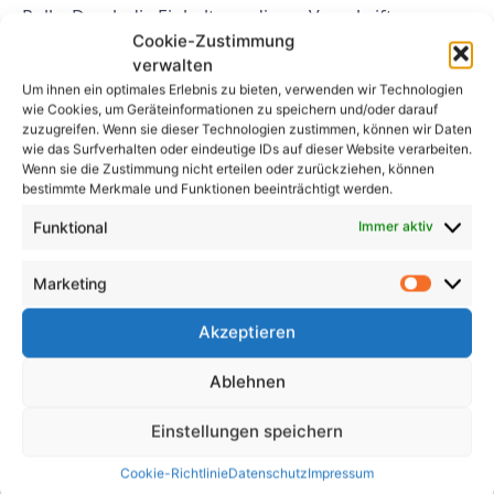
Rolle. Durch die Einhaltung dieser Vorschriften
Cookie-Zustimmung
können Fahrzeugbesitzer und -betreiber dazu
verwalten
beitragen, sich selbst, ihre Passagiere und andere
Um ihnen ein optimales Erlebnis zu bieten, verwenden wir Technologien
Verkehrsteilnehmer vor Unfällen und Verletzungen
wie Cookies, um Geräteinformationen zu speichern und/oder darauf
zu schützen. Es ist wichtig, dass jeder, der am Betrieb
zuzugreifen. Wenn sie dieser Technologien zustimmen, können wir Daten
wie das Surfverhalten oder eindeutige IDs auf dieser Website verarbeiten.
von Fahrzeugen beteiligt ist, diese Vorschriften
Wenn sie die Zustimmung nicht erteilen oder zurückziehen, können
versteht und einhält, um ein sichereres
bestimmte Merkmale und Funktionen beeinträchtigt werden.
Straßenumfeld für alle zu schaffen.
Funktional
Immer aktiv
Häufig gestellte Fragen
Marketing
FAQ 1: Was sind häufige
Akzeptieren
Verstöße gegen die UVV Kfz-
Ablehnen
Vorschriften?
Einstellungen speichern
Zu den häufigen Verstößen gegen die UVV-Kfz-
Vorschriften zählen die unsachgemäße Wartung von
Cookie-Richtlinie
Datenschutz
Impressum