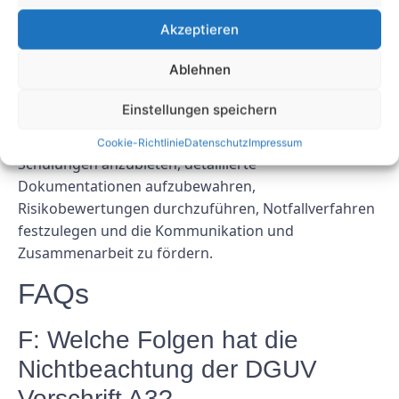
Sicherheit der Mitarbeiter und den reibungslosen
Betrieb Ihres Unternehmens unerlässlich. Durch
Akzeptieren
Befolgen dieser Top-Tipps können Sie sicherstellen,
Ablehnen
dass Ihr Unternehmen die erforderlichen
Vorschriften einhält und ein sicheres Arbeitsumfeld
Einstellungen speichern
aufrechterhält. Denken Sie daran, regelmäßige
Inspektionen durchzuführen, Schulungen und
Cookie-Richtlinie
Datenschutz
Impressum
Schulungen anzubieten, detaillierte
Dokumentationen aufzubewahren,
Risikobewertungen durchzuführen, Notfallverfahren
festzulegen und die Kommunikation und
Zusammenarbeit zu fördern.
FAQs
F: Welche Folgen hat die
Nichtbeachtung der DGUV
Vorschrift A3?