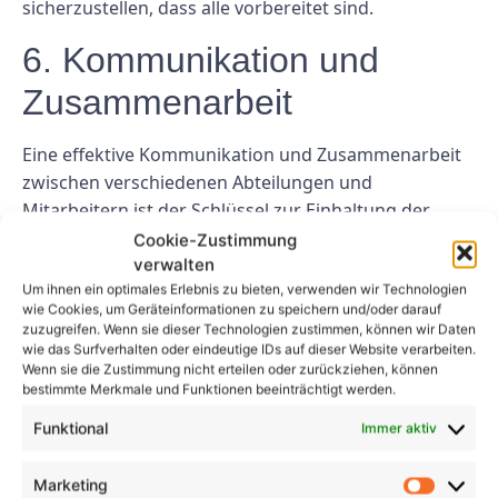
sicherzustellen, dass alle vorbereitet sind.
6. Kommunikation und
Zusammenarbeit
Eine effektive Kommunikation und Zusammenarbeit
zwischen verschiedenen Abteilungen und
Mitarbeitern ist der Schlüssel zur Einhaltung der
DGUV Vorschrift A3. Stellen Sie sicher, dass sich jeder
Cookie-Zustimmung
seiner Verantwortlichkeiten und Rollen bei der
verwalten
Um ihnen ein optimales Erlebnis zu bieten, verwenden wir Technologien
Aufrechterhaltung der elektrischen Sicherheit
wie Cookies, um Geräteinformationen zu speichern und/oder darauf
bewusst ist. Fördern Sie eine offene Kommunikation
zuzugreifen. Wenn sie dieser Technologien zustimmen, können wir Daten
und Zusammenarbeit, um etwaige Probleme
wie das Surfverhalten oder eindeutige IDs auf dieser Website verarbeiten.
Wenn sie die Zustimmung nicht erteilen oder zurückziehen, können
umgehend zu erkennen und anzugehen.
bestimmte Merkmale und Funktionen beeinträchtigt werden.
Abschluss
Funktional
Immer aktiv
Die Einhaltung der DGUV Vorschrift A3 ist für die
Marketing