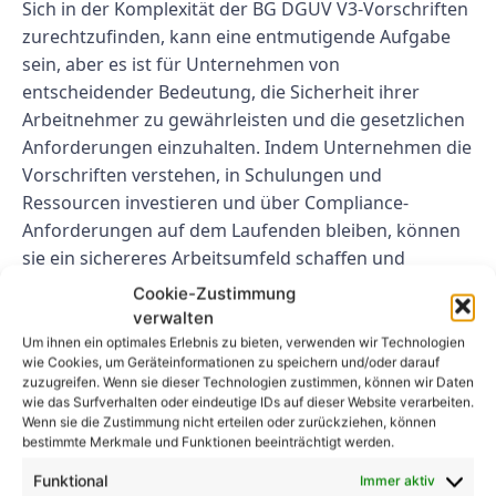
Sich in der Komplexität der BG DGUV V3-Vorschriften
zurechtzufinden, kann eine entmutigende Aufgabe
sein, aber es ist für Unternehmen von
entscheidender Bedeutung, die Sicherheit ihrer
Arbeitnehmer zu gewährleisten und die gesetzlichen
Anforderungen einzuhalten. Indem Unternehmen die
Vorschriften verstehen, in Schulungen und
Ressourcen investieren und über Compliance-
Anforderungen auf dem Laufenden bleiben, können
sie ein sichereres Arbeitsumfeld schaffen und
kostspielige Bußgelder und Strafen vermeiden.
Cookie-Zustimmung
verwalten
FAQs
Um ihnen ein optimales Erlebnis zu bieten, verwenden wir Technologien
wie Cookies, um Geräteinformationen zu speichern und/oder darauf
F: Wozu dienen die Vorschriften der
zuzugreifen. Wenn sie dieser Technologien zustimmen, können wir Daten
wie das Surfverhalten oder eindeutige IDs auf dieser Website verarbeiten.
BG DGUV V3?
Wenn sie die Zustimmung nicht erteilen oder zurückziehen, können
bestimmte Merkmale und Funktionen beeinträchtigt werden.
A: Die Vorschriften der BG DGUV V3 sollen die
Funktional
Immer aktiv
Sicherheit von Arbeitnehmern gewährleisten und