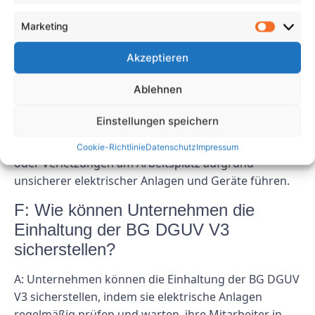
Elektrounfälle am Arbeitsplatz verhindern, indem sie
Marketing
die Prüfung und den Betrieb elektrischer Anlagen
und Geräte regeln.
Akzeptieren
F: Welche Folgen hat die
Ablehnen
Nichteinhaltung der BG DGUV V3?
Einstellungen speichern
A: Die Nichteinhaltung der BG DGUV V3-Vorschriften
kann zu Bußgeldern, Strafen und möglichen Unfällen
Cookie-Richtlinie
Datenschutz
Impressum
oder Verletzungen am Arbeitsplatz aufgrund
unsicherer elektrischer Anlagen und Geräte führen.
F: Wie können Unternehmen die
Einhaltung der BG DGUV V3
sicherstellen?
A: Unternehmen können die Einhaltung der BG DGUV
V3 sicherstellen, indem sie elektrische Anlagen
regelmäßig prüfen und warten, ihre Mitarbeiter in