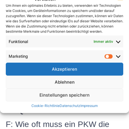
Um ihnen ein optimales Erlebnis zu bieten, verwenden wir Technologien
Abschluss
wie Cookies, um Geräteinformationen zu speichern und/oder darauf
zuzugreifen. Wenn sie dieser Technologien zustimmen, können wir Daten
wie das Surfverhalten oder eindeutige IDs auf dieser Website verarbeiten.
Die Durchführung der UVV-Prüfung für Ihren PKW
Wenn sie die Zustimmung nicht erteilen oder zurückziehen, können
muss nicht viel Geld kosten. Indem Sie die oben
bestimmte Merkmale und Funktionen beeinträchtigt werden.
genannten kosteneffizienten Maßnahmen ergreifen,
Funktional
Immer aktiv
können Sie die Sicherheit Ihres Fahrzeugs
gewährleisten und dabei Geld sparen. Unabhängig
Marketing
davon, ob Sie die Inspektion selbst durchführen oder
sich für professionelle Dienstleistungen entscheiden,
Akzeptieren
ist es wichtig, der Sicherheit und der Einhaltung der
Vorschriften Vorrang zu geben. Denken Sie daran:
Ablehnen
Ein gut gewartetes Fahrzeug ist ein sicheres
Einstellungen speichern
Fahrzeug.
Cookie-Richtlinie
Datenschutz
Impressum
FAQs
F: Wie oft muss ein PKW die