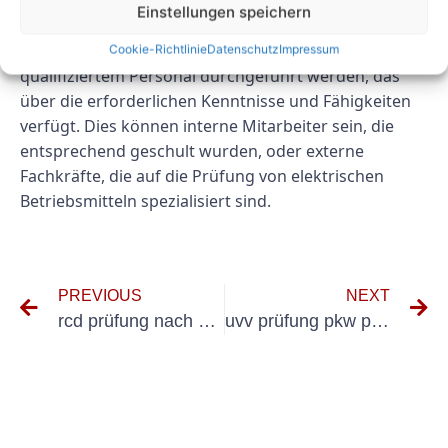
nach DGUV V3 durchführen?
Einstellungen speichern
Die Geräteprüfung nach DGUV V3 darf nur von
Cookie-Richtlinie
Datenschutz
Impressum
qualifiziertem Personal durchgeführt werden, das
über die erforderlichen Kenntnisse und Fähigkeiten
verfügt. Dies können interne Mitarbeiter sein, die
entsprechend geschult wurden, oder externe
Fachkräfte, die auf die Prüfung von elektrischen
Betriebsmitteln spezialisiert sind.
PREVIOUS
NEXT
rcd prüfung nach dguv v3
uvv prüfung pkw preise