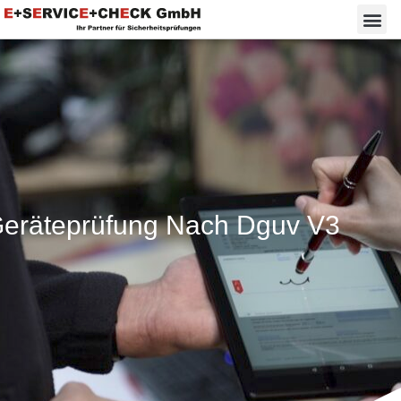
eräteprüfung Nach Dguv V3