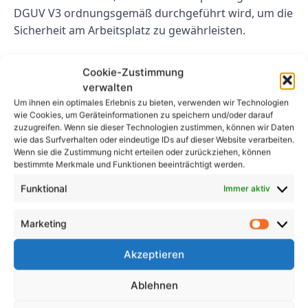
DGUV V3 ordnungsgemäß durchgeführt wird, um die
Sicherheit am Arbeitsplatz zu gewährleisten.
FAQs
Cookie-Zustimmung
verwalten
1. Wie oft muss die
Um ihnen ein optimales Erlebnis zu bieten, verwenden wir Technologien
wie Cookies, um Geräteinformationen zu speichern und/oder darauf
Geräteprüfung nach DGUV V3
zuzugreifen. Wenn sie dieser Technologien zustimmen, können wir Daten
durchgeführt werden?
wie das Surfverhalten oder eindeutige IDs auf dieser Website verarbeiten.
Wenn sie die Zustimmung nicht erteilen oder zurückziehen, können
bestimmte Merkmale und Funktionen beeinträchtigt werden.
Die Geräteprüfung nach DGUV V3 muss in
Funktional
Immer aktiv
regelmäßigen Abständen durchgeführt werden, um
die Sicherheit der elektrischen Betriebsmittel zu
Marketing
gewährleisten. Die genauen Prüffristen können je
nach Art der Geräte und deren Nutzung variieren,
Akzeptieren
sollten aber in einem Prüfplan festgelegt werden.
Ablehnen
2. Wer darf die Geräteprüfung