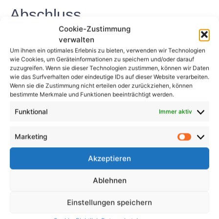
Abschluss
Cookie-Zustimmung
Die Investition in die Zertifizierung „Elektroprüfung
verwalten
DGUV Lehrgang“ kann Einzelpersonen und
Um ihnen ein optimales Erlebnis zu bieten, verwenden wir Technologien
wie Cookies, um Geräteinformationen zu speichern und/oder darauf
Organisationen eine Reihe von Vorteilen bringen,
zuzugreifen. Wenn sie dieser Technologien zustimmen, können wir Daten
darunter mehr Sicherheit, Einhaltung von
wie das Surfverhalten oder eindeutige IDs auf dieser Website verarbeiten.
Vorschriften, verbesserte Fähigkeiten und Kenntnisse
Wenn sie die Zustimmung nicht erteilen oder zurückziehen, können
bestimmte Merkmale und Funktionen beeinträchtigt werden.
sowie berufliche Weiterentwicklung. Durch den
Nachweis ihrer Kompetenz im Bereich der
Funktional
Immer aktiv
elektrischen Sicherheit können zertifizierte Personen
dazu beitragen, Unfälle zu verhindern, Vorschriften
Marketing
einzuhalten und ihre Karriere in der Elektroindustrie
Akzeptieren
voranzutreiben.
FAQs
Ablehnen
Einstellungen speichern
1. Wie lange dauert der