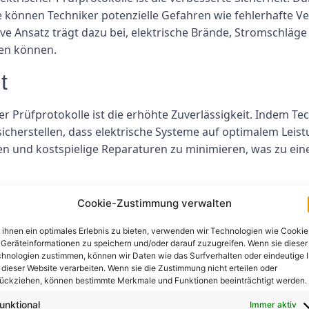
lle können Techniker potenzielle Gefahren wie fehlerhafte 
ive Ansatz trägt dazu bei, elektrische Brände, Stromschläge
en können.
t
cher Prüfprotokolle ist die erhöhte Zuverlässigkeit. Indem 
sicherstellen, dass elektrische Systeme auf optimalem Leis
ten und kostspielige Reparaturen zu minimieren, was zu ein
Cookie-Zustimmung verwalten
olle in elektrischen Wartungsprogrammen kann zu Kostenein
ihnen ein optimales Erlebnis zu bieten, verwenden wir Technologien wie Cookie
Geräteinformationen zu speichern und/oder darauf zuzugreifen. Wenn sie dieser
leme können Techniker größere Geräteausfälle und kostsp
hnologien zustimmen, können wir Daten wie das Surfverhalten oder eindeutige 
sts dazu beitragen, die Lebensdauer elektrischer Komponen
 dieser Website verarbeiten. Wenn sie die Zustimmung nicht erteilen oder
rch Unternehmen langfristig Geld sparen.
ückziehen, können bestimmte Merkmale und Funktionen beeinträchtigt werden.
unktional
Immer aktiv