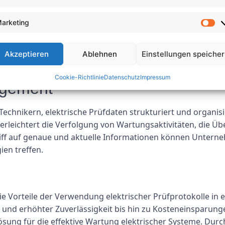
iften
arketing
Sicherheit verlangen von Unternehmen, dass sie regelmäßi
verhindern. Elektrische Prüfprotokolle bieten einen struk
ie Dokumentation der Ergebnisse. Mithilfe dieser Protoko
Akzeptieren
Ablehnen
Einstellungen speiche
oder rechtliche Probleme vermeiden.
Cookie-Richtlinie
Datenschutz
Impressum
agement
Technikern, elektrische Prüfdaten strukturiert und organis
erleichtert die Verfolgung von Wartungsaktivitäten, die Ü
riff auf genaue und aktuelle Informationen können Untern
en treffen.
ie Vorteile der Verwendung elektrischer Prüfprotokolle i
t und erhöhter Zuverlässigkeit bis hin zu Kosteneinsparun
sung für die effektive Wartung elektrischer Systeme. Durc