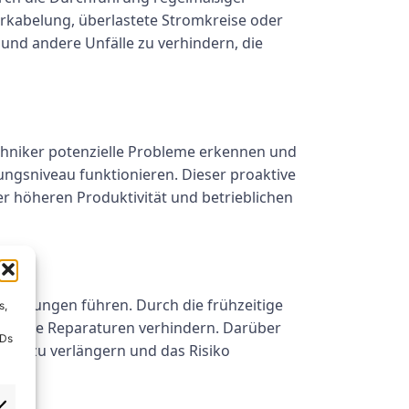
Verkabelung, überlastete Stromkreise oder
 und andere Unfälle zu verhindern, die
Techniker potenzielle Probleme erkennen und
tungsniveau funktionieren. Dieser proaktive
er höheren Produktivität und betrieblichen
sparungen führen. Durch die frühzeitige
s,
ielige Reparaturen verhindern. Darüber
IDs
ten zu verlängern und das Risiko