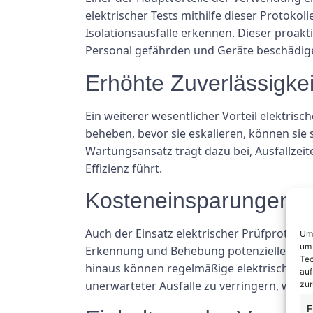
elektrischer Tests mithilfe dieser Protoko
Isolationsausfälle erkennen. Dieser proakt
Personal gefährden und Geräte beschädig
Erhöhte Zuverlässigkei
Ein weiterer wesentlicher Vorteil elektris
beheben, bevor sie eskalieren, können sie 
Wartungsansatz trägt dazu bei, Ausfallzei
Effizienz führt.
Kosteneinsparungen
Auch der Einsatz elektrischer Prüfprotok
Um 
um 
Erkennung und Behebung potenzieller Prob
Tec
hinaus können regelmäßige elektrische Te
auf
unerwarteter Ausfälle zu verringern, wodu
zur
F