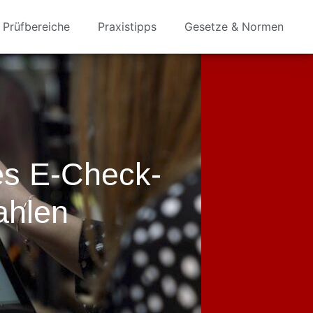
Prüfbereiche
Praxistipps
Gesetze & Normen
es E-Check-
ahlen