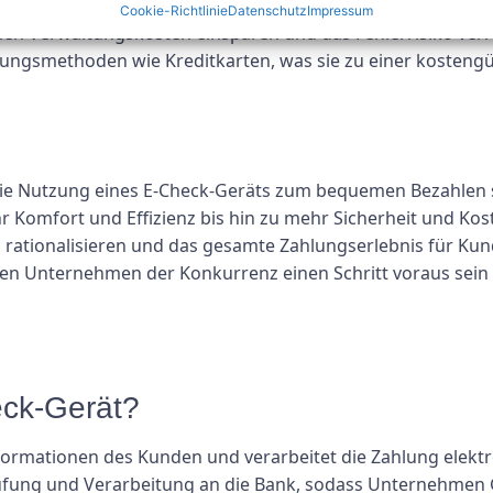
nes e check Geräts eine kostengünstige Lösung sein. Durc
Cookie-Richtlinie
Datenschutz
Impressum
 Verwaltungskosten einsparen und das Fehlerrisiko verri
lungsmethoden wie Kreditkarten, was sie zu einer kosteng
die Nutzung eines E-Check-Geräts zum bequemen Bezahlen 
r Komfort und Effizienz bis hin zu mehr Sicherheit und Kos
 rationalisieren und das gesamte Zahlungserlebnis für Ku
n Unternehmen der Konkurrenz einen Schritt voraus sein 
eck-Gerät?
formationen des Kunden und verarbeitet die Zahlung elektro
fung und Verarbeitung an die Bank, sodass Unternehmen G