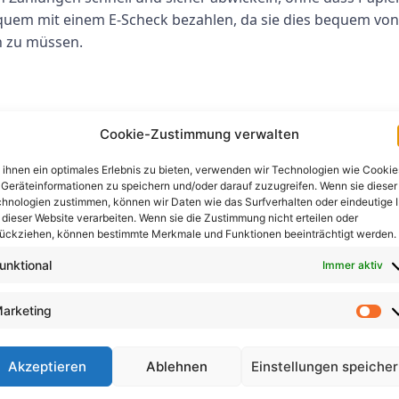
quem mit einem E-Scheck bezahlen, da sie dies bequem vo
n zu müssen.
 E-Check-Geräts ist die Effizienz des Zahlungsprozesses. M
Cookie-Zustimmung verwalten
ln, wodurch das Betrugsrisiko verringert und sichergestell
dabei helfen, ihre Abläufe zu rationalisieren und den Cas
ihnen ein optimales Erlebnis zu bieten, verwenden wir Technologien wie Cookie
Geräteinformationen zu speichern und/oder darauf zuzugreifen. Wenn sie dieser
eit führt.
hnologien zustimmen, können wir Daten wie das Surfverhalten oder eindeutige 
 dieser Website verarbeiten. Wenn sie die Zustimmung nicht erteilen oder
ückziehen, können bestimmte Merkmale und Funktionen beeinträchtigt werden.
unktional
Immer aktiv
hlungsabwicklung oberste Priorität. Ein E-Check-Gerät biet
und das Betrugsrisiko verringert. Mit Funktionen wie Ver
arketing
ktionen sicher und geschützt sind, was sowohl Unternehmen
Akzeptieren
Ablehnen
Einstellungen speiche