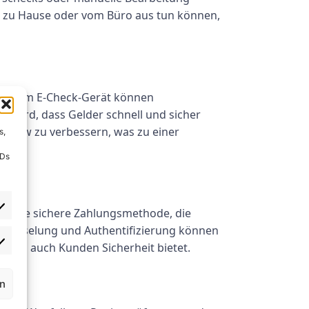
n zu Hause oder vom Büro aus tun können,
it einem E-Check-Gerät können
t wird, dass Gelder schnell und sicher
hflow zu verbessern, was zu einer
s,
IDs
et eine sichere Zahlungsmethode, die
schlüsselung und Authentifizierung können
 als auch Kunden Sicherheit bietet.
rn