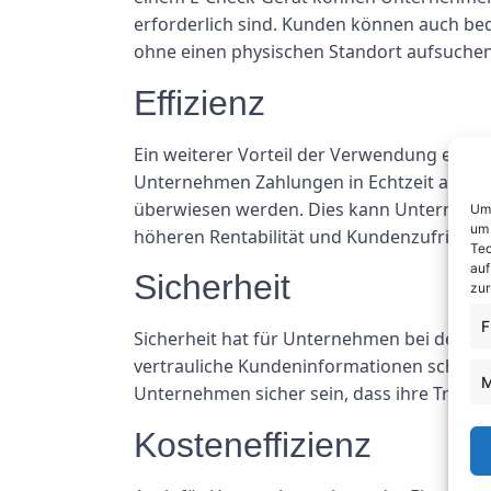
erforderlich sind. Kunden können auch be
ohne einen physischen Standort aufsuche
Effizienz
Ein weiterer Vorteil der Verwendung eines
Unternehmen Zahlungen in Echtzeit abwicke
überwiesen werden. Dies kann Unternehmen 
Um 
um 
höheren Rentabilität und Kundenzufriedenh
Tec
auf
Sicherheit
zur
F
Sicherheit hat für Unternehmen bei der Za
vertrauliche Kundeninformationen schützt 
M
Unternehmen sicher sein, dass ihre Transa
Kosteneffizienz