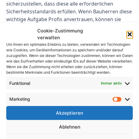
sicherzustellen, dass diese alle erforderlichen
Sicherheitsstandards erfüllen. Wenn Bauherren diese
wichtige Aufgabe Profis anvertrauen, können sie
sicher sein, dass ihre Brandschutztüren in guten
Cookie-Zustimmung
Händen sind.
verwalten
Um ihnen ein optimales Erlebnis zu bieten, verwenden wir Technologien
Abschluss
wie Cookies, um Geräteinformationen zu speichern und/oder darauf
zuzugreifen. Wenn sie dieser Technologien zustimmen, können wir Daten
wie das Surfverhalten oder eindeutige IDs auf dieser Website verarbeiten.
Die UVV-Prüfungszertifizierung für Brandschutztüren
Wenn sie die Zustimmung nicht erteilen oder zurückziehen, können
bietet zahlreiche Vorteile, darunter Sicherheit,
bestimmte Merkmale und Funktionen beeinträchtigt werden.
Einhaltung gesetzlicher Vorschriften, erhöhte
Funktional
Immer aktiv
Sicherheit und Zugang zu Fachwissen. Durch die
Priorisierung des Brandschutzes und die
Marketing
Zertifizierung ihrer Brandschutztüren können
Unternehmen Leben und Eigentum schützen und
Akzeptieren
gleichzeitig ihr Engagement für Sicherheit und
Compliance unter Beweis stellen.
Ablehnen